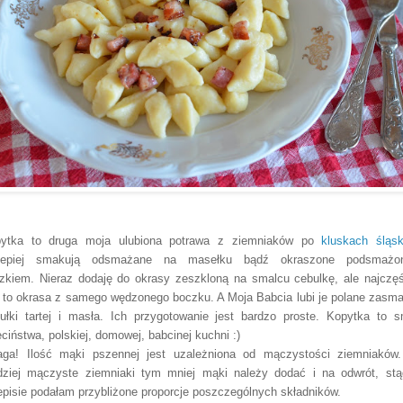
ytka to druga moja ulubiona potrawa z ziemniaków po
kluskach śląsk
jlepiej smakują odsmażane na masełku bądź okraszone podsmażo
zkiem. Nieraz dodaję do okrasy zeszkloną na smalcu cebulkę, ale najczęś
t to okrasa z samego wędzonego boczku. A Moja Babcia lubi je polane zasm
ułki tartej i masła. Ich przygotowanie jest bardzo proste. Kopytka to 
eciństwa, polskiej, domowej, babcinej kuchni :)
ga! Ilość mąki pszennej jest uzależniona od mączystości ziemniaków
dziej mączyste ziemniaki tym mniej mąki należy dodać i na odwrót, st
episie podałam przybliżone proporcje poszczególnych składników.