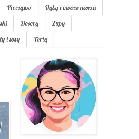
Pieczywo
Ryby i owoce morza
ski
Desery
Zupy
ty i sosy
Torty