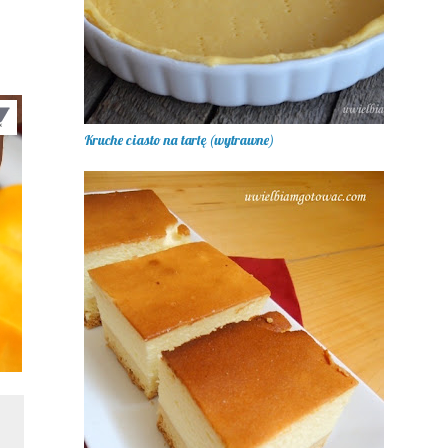
Kruche ciasto na tartę (wytrawne)