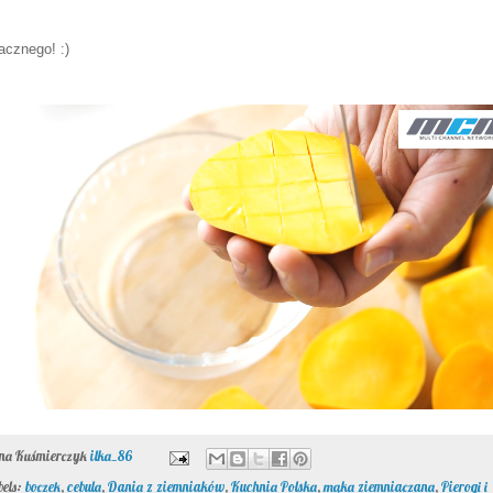
cznego! :)
ona Kuśmierczyk
ilka_86
bels:
boczek
,
cebula
,
Dania z ziemniaków
,
Kuchnia Polska
,
mąka ziemniaczana
,
Pierogi i