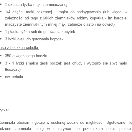
1 czubata łyżka mąki ziemniaczanej
1/4 części mąki pszennej + mąka do podsypywania (lub więcej w
zależności od tego z jakich ziemniaków robimy kopytka - im bardziej
mączyste ziemniaki tym mniej mąki zabierze ciasto i na odwrót)
1 płaska łyżka soli do gotowania kopytek
3 łyżki oleju do gotowania kopytek
asa z boczku i cebulki:
350 g wędzonego boczku
3 - 4 łyżki smalcu (jeśli boczek jest chudy i wytopiło się zbyt mało
tłuszczu)
ew. cebula
ytka:
Ziemniaki obieram i gotuję w osolonej wodzie do miękkości. Ugotowane i l
tudzone ziemniaki mielę w maszynce lub przeciskam przez praskę