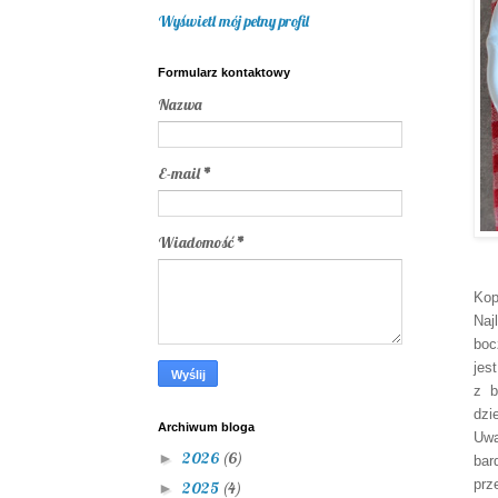
Wyświetl mój pełny profil
Formularz kontaktowy
Nazwa
E-mail
*
Wiadomość
*
Kop
Na
boc
jes
z b
dzi
Archiwum bloga
Uwa
2026
(6)
►
bar
prz
2025
(4)
►