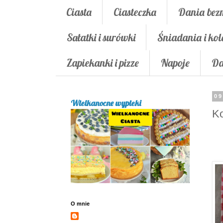
Ciasta
Ciasteczka
Dania bez
Sałatki i surówki
Śniadania i kol
Zapiekanki i pizze
Napoje
Da
09
Wielkanocne wypieki
K
O mnie