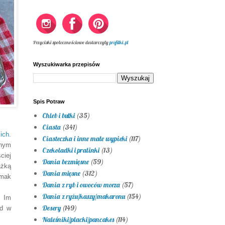
Przyciski społecznościowe dostarczyły
profilki.pl
Wyszukiwarka przepisów
Spis Potraw
Chleb i bułki
(35)
Ciasta
(341)
ich
.
Ciasteczka i inne małe wypieki
(117)
nym
Czekoladki i pralinki
(13)
ciej
Dania bezmięsne
(59)
ażką
Dania mięsne
(312)
smak
Dania z ryb i owoców morza
(57)
Dania z ryżu/kaszy/makaronu
(154)
. Im
Desery
(149)
ąd w
Naleśniki/placki/pancakes
(114)