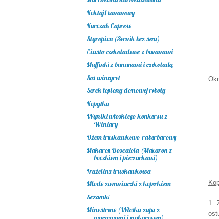
Koktajl bananowy
Kurczak Caprese
Styropian (Sernik bez sera)
Ciasto czekoladowe z bananami
Muffinki z bananami i czekoladą
Sos winegret
Okr
Serek topiony domowej roboty
Kopytka
Wyniki włoskiego konkursu z
Winiary
Dżem truskawkowo-rabarbarowy
Makaron Boscaiola (Makaron z
boczkiem i pieczarkami)
Frużelina truskawkowa
Kop
Młode ziemniaczki z koperkiem
Sezamki
1. 
Minestrone (Włoska zupa z
os
warzywami i makaronem)