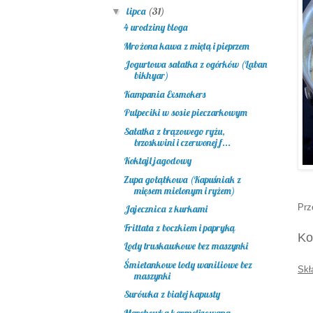
lipca
(31)
▼
4 urodziny bloga
Mrożona kawa z miętą i pieprzem
Jogurtowa sałatka z ogórków (Laban
bikhyar)
Kampania Exsmokers
Pulpeciki w sosie pieczarkowym
Sałatka z brązowego ryżu,
brzoskwini i czerwonej f...
Koktajl jagodowy
Zupa gołąbkowa (Kapuśniak z
mięsem mielonym i ryżem)
Prz
Jajecznica z kurkami
Frittata z boczkiem i papryką
Ko
Lody truskawkowe bez maszynki
Śmietankowe lody waniliowe bez
Skł
maszynki
Surówka z białej kapusty
Marchewka karmelizowana