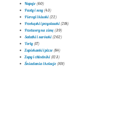
Napoje
(60)
Pasty i sosy
(43)
Pierogi i kluski
(22)
Przekąski i przystawki
(218)
Przetwory na zimę
(39)
Sałatki i surówki
(262)
Torty
(17)
Zapiekanki i pizze
(84)
Zupy i chłodniki
(123)
Śniadania i kolacje
(101)