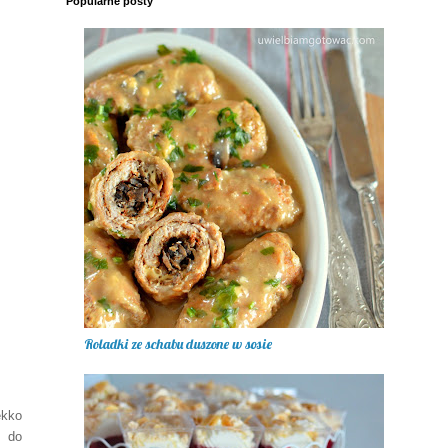
Popularne posty
Roladki ze schabu duszone w sosie
ekko
 do