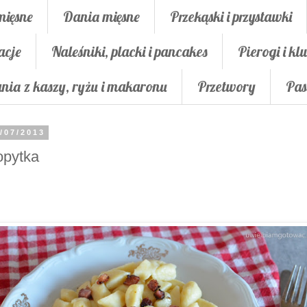
mięsne
Dania mięsne
Przekąski i przystawki
acje
Naleśniki, placki i pancakes
Pierogi i klu
nia z kaszy, ryżu i makaronu
Przetwory
Pas
/07/2013
opytka