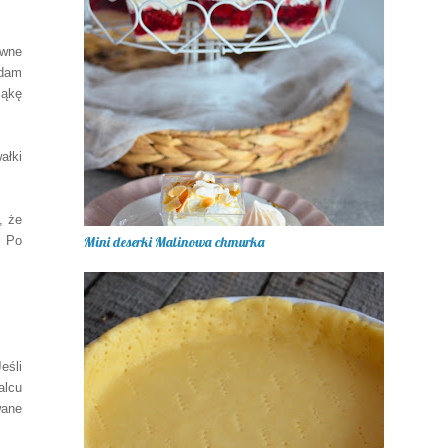
ówne
adam
mąkę
ałki
, że
. Po
Mini deserki Malinowa chmurka
eśli
alcu
wane