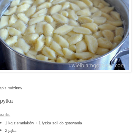
epis rodzinny
pytka
adniki:
1 kg ziemniaków + 1 łyżka soli do gotowania
2 jajka