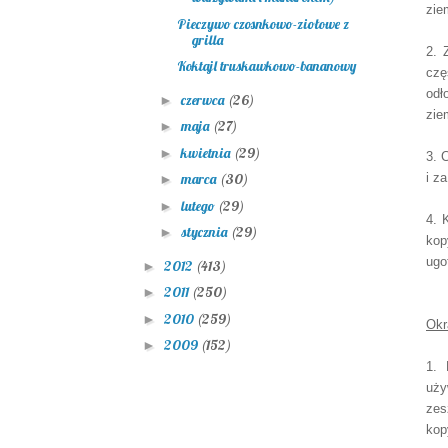
zie
Pieczywo czosnkowo-ziołowe z
grilla
2. 
Koktajl truskawkowo-bananowy
czę
odł
czerwca
(26)
►
zie
maja
(27)
►
kwietnia
(29)
►
3. 
i z
marca
(30)
►
lutego
(29)
►
4. 
stycznia
(29)
►
kop
ugo
2012
(413)
►
2011
(250)
►
2010
(259)
►
Okr
2009
(152)
►
1. 
uży
zes
kop