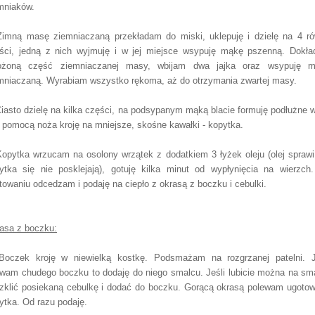
mniaków.
Zimną masę ziemniaczaną przekładam do miski, uklepuję i dzielę na 4 r
ści, jedną z nich wyjmuję i w jej miejsce wsypuję mąkę pszenną. Dokł
ożoną część ziemniaczanej masy, wbijam dwa jajka oraz wsypuję 
mniaczaną. Wyrabiam wszystko rękoma, aż do otrzymania zwartej masy.
Ciasto dzielę na kilka części, na podsypanym mąką blacie formuję podłużne w
a pomocą noża kroję na mniejsze, skośne kawałki - kopytka.
Kopytka wrzucam na osolony wrzątek z dodatkiem 3 łyżek oleju (olej sprawi
ytka się nie posklejają), gotuję kilka minut od wypłynięcia na wierzch
towaniu odcedzam i podaję na ciepło z okrasą z boczku i cebulki.
asa z boczku:
Boczek kroję w niewielką kostkę. Podsmażam na rozgrzanej patelni. J
wam chudego boczku to dodaję do niego smalcu. Jeśli lubicie można na sm
zklić posiekaną cebulkę i dodać do boczku. Gorącą okrasą polewam ugoto
ytka. Od razu podaję.