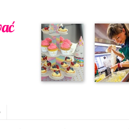
wać
w