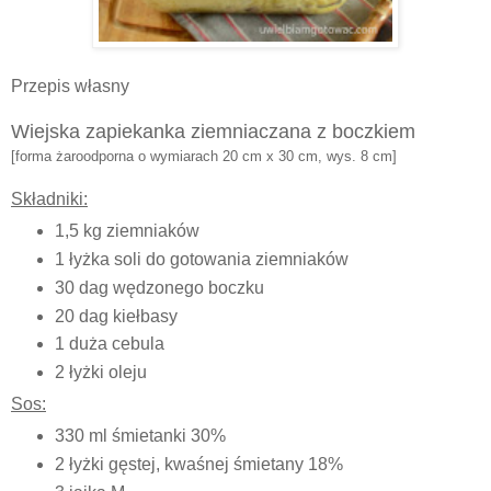
Przepis własny
Wiejska zapiekanka ziemniaczana z boczkiem
[forma żaroodporna o wymiarach 20 cm x 30 cm, wys. 8 cm]
Składniki:
1,5 kg ziemniaków
1 łyżka soli do gotowania ziemniaków
30 dag wędzonego boczku
20 dag kiełbasy
1 duża cebula
2 łyżki oleju
Sos:
330 ml śmietanki 30%
2 łyżki gęstej, kwaśnej śmietany 18%