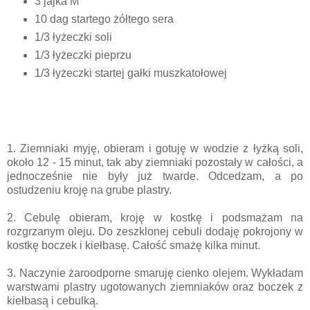
3 jajka M
10 dag startego żółtego sera
1/3 łyżeczki soli
1/3 łyżeczki pieprzu
1/3 łyżeczki startej gałki muszkatołowej
1. Ziemniaki myję, obieram i gotuję w wodzie z łyżką soli,
około 12 - 15 minut, tak aby ziemniaki pozostały w całości, a
jednocześnie nie były już twarde. Odcedzam, a po
ostudzeniu kroję na grube plastry.
2. Cebulę obieram, kroję w kostkę i podsmażam na
rozgrzanym oleju. Do zeszklonej cebuli dodaję pokrojony w
kostkę boczek i kiełbasę. Całość smażę kilka minut.
3. Naczynie żaroodporne smaruję cienko olejem. Wykładam
warstwami plastry ugotowanych ziemniaków oraz boczek z
kiełbasą i cebulką.