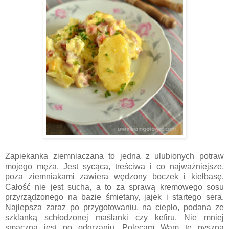
Zapiekanka ziemniaczana to jedna z ulubionych potraw
mojego męża. Jest sycąca, treściwa i co najważniejsze,
poza ziemniakami zawiera wędzony boczek i kiełbasę.
Całość nie jest sucha, a to za sprawą kremowego sosu
przyrządzonego na bazie śmietany, jajek i startego sera.
Najlepsza zaraz po przygotowaniu, na ciepło, podana ze
szklanką schłodzonej maślanki czy kefiru. Nie mniej
smaczna jest po odgrzaniu. Polecam Wam tę pyszną