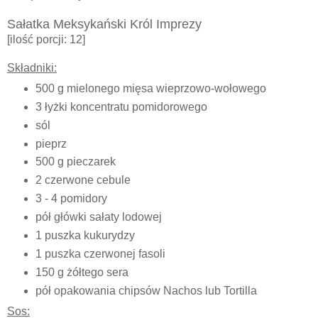
Sałatka Meksykański Król Imprezy
[ilość porcji: 12]
Składniki:
500 g mielonego mięsa wieprzowo-wołowego
3 łyżki koncentratu pomidorowego
sól
pieprz
500 g pieczarek
2 czerwone cebule
3 - 4 pomidory
pół główki sałaty lodowej
1 puszka kukurydzy
1 puszka czerwonej fasoli
150 g żółtego sera
pół opakowania chipsów Nachos lub
Tortilla
Sos: