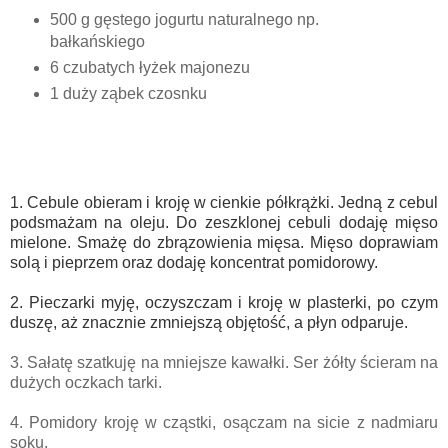
500 g gęstego jogurtu naturalnego np.
bałkańskiego
6 czubatych łyżek majonezu
1 duży ząbek czosnku
1. Cebule obieram i kroję w cienkie półkrążki. Jedną z cebul
podsmażam na oleju. Do zeszklonej cebuli dodaję mięso
mielone. Smażę do zbrązowienia mięsa. Mięso doprawiam
solą i pieprzem oraz dodaję koncentrat pomidorowy.
2. Pieczarki myję, oczyszczam i kroję w plasterki, po czym
duszę, aż znacznie zmniejszą objętość, a płyn odparuje.
3. Sałatę szatkuję na mniejsze kawałki. Ser żółty ścieram na
dużych oczkach tarki.
4. Pomidory kroję w cząstki, osączam na sicie z nadmiaru
soku.