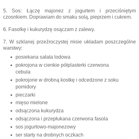
5. Sos: Łączę majonez z jogurtem i przeciśniętym
czosnkiem. Doprawiam do smaku solą, pieprzem i cukrem.
6. Fasolkę i kukurydzę osączam z zalewy.
7. W szklanej przeźroczystej misie układam poszczególne
warstwy:
posiekana sałata lodowa
pokrojona w cienkie półplasterki czerwona
cebula
pokrojone w drobną kostkę i odcedzone z soku
pomidory
pieczarki
mięso mielone
odsączona kukurydza
odsączona i przepłukana czerwona fasola
sos jogurtowo-majonezowy
ser starty na drobnych oczkach