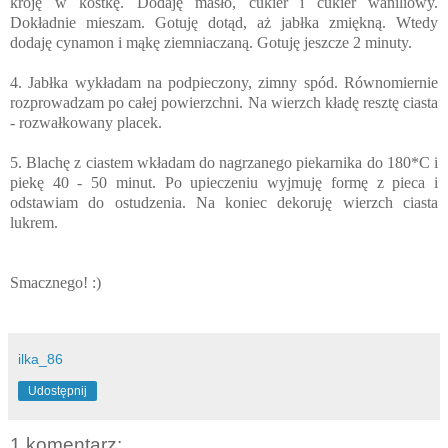
kroję w kostkę. Dodaję masło, cukier i cukier waniliowy.
Dokładnie mieszam. Gotuję dotąd, aż jabłka zmiękną. Wtedy
dodaję cynamon i mąkę ziemniaczaną. Gotuję jeszcze 2 minuty.
4. Jabłka wykładam na podpieczony, zimny spód. Równomiernie
rozprowadzam po całej powierzchni. Na wierzch kładę resztę ciasta
- rozwałkowany placek.
5. Blachę z ciastem wkładam do nagrzanego piekarnika do 180*C i
piekę 40 - 50 minut. Po upieczeniu wyjmuję formę z pieca i
odstawiam do ostudzenia. Na koniec dekoruję wierzch ciasta
lukrem.
Smacznego! :)
ilka_86
Udostępnij
1 komentarz: