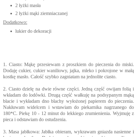
2 łyżki masła
2 łyżki mąki ziemniaczanej
Dodatkowo:
lukier do dekoracji
1. Ciasto: Mąkę przesiewam z proszkiem do pieczenia do miski.
Dodaję cukier, cukier waniliowy, jajka, mleko i pokrojone w małą
kostkę masło. Całość szybko zagniatam na jednolite ciasto.
2. Ciasto dzielę na dwie równe części. Jedną część owijam folią i
wkładam do lodówki. Drugą część wałkuję na podsypanym mąką
blacie i wykładam dno blachy wyłożonej papierem do pieczenia.
Nakłuwam widelcem i wstawiam do piekarnika nagrzanego do
180*C. Piekę 10 - 12 minut do lekkiego zrumienienia. Wyjmuję z
pieca i odstawiam do ostudzenia.
3. Masa jabłkowa: Jabłka obieram, wykrawam gniazda nasienne i