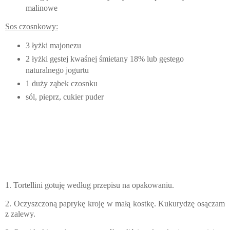
malinowe
Sos czosnkowy:
3 łyżki majonezu
2 łyżki gęstej kwaśnej śmietany 18% lub gęstego
naturalnego jogurtu
1 duży ząbek czosnku
sól, pieprz, cukier puder
1. Tortellini gotuję według przepisu na opakowaniu.
2. Oczyszczoną paprykę kroję w małą kostkę. Kukurydzę osączam
z zalewy.