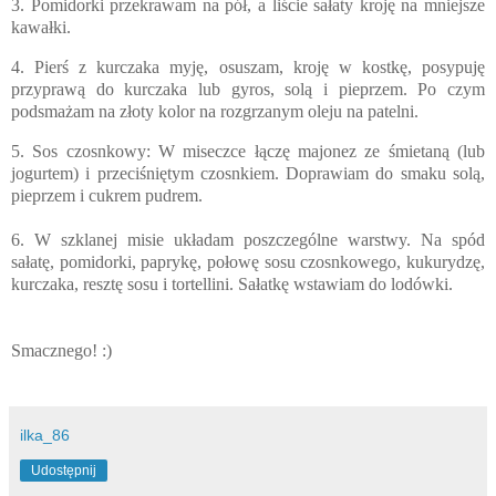
3. Pomidorki przekrawam na pół, a liście sałaty kroję na mniejsze
kawałki.
4.
Pierś z kurczaka myję, osuszam, kroję w kostkę, posypuję
przyprawą do kurczaka lub gyros, solą i pieprzem. Po czym
podsmażam na złoty kolor na rozgrzanym oleju na patelni.
5. Sos czosnkowy: W miseczce łączę majonez ze śmietaną (lub
jogurtem) i przeciśniętym czosnkiem. Doprawiam do smaku solą,
pieprzem i cukrem pudrem.
6. W szklanej misie układam poszczególne warstwy. Na spód
sałatę, pomidorki, paprykę, połowę sosu czosnkowego, kukurydzę,
kurczaka, resztę sosu i tortellini. Sałatkę wstawiam do lodówki.
Smacznego! :)
ilka_86
Udostępnij