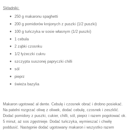
Składniki:
250 g makaronu spaghetti
200 g pomidorów krojonych z puszki (1/2 puszki)
100 g tuńczyka w sosie własnym (1/2 puszki)
1 cebula
2 ząbki czosnku
1/2 łyżeczki cukru
szczypta suszonej papryczki chilli
sól
pieprz
świeża bazylia
Makaron ugotować al dente. Cebulę i czosnek obrać i drobno posiekać.
Na patelni rozgrzać oliwę z oliwek, dodać cebulę, czosnek i zeszklić.
Dodać pomidory z puszki, cukier, chilli, sól, pieprz i razem pogotować
ok.
5 minut, aż sos zgęstnieje. Dodać tuńczyka, wymieszać i chwilę
poddusić. Następnie dodać ugotowany makaron i wszystko razem