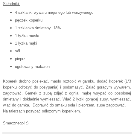
Składniki:
4 szklanki wywaru mięsnego lub warzywnego
pęczek koperku
1 szklanka śmietany 18%
1 łyżka masła
1 łyżka mąki
sól
pieprz
ugotowany makaron
Koperek drobno posiekać, masło roztopić w garnku, dodać koperek (1/3
koperku odłożyć do posypania) i podsmażyć. Zalać gorącym wywarem,
zagotować. Garnek z zupą zdjąć z ognia, mąkę wsypać do posolonej
śmietany i dokładnie wymieszać. Wlać 2 łyżki gorącej zupy, wymieszać,
wlać do garnka. Doprawić do smaku solą i pieprzem, zupę zagotować.
Na talerzach posypać odłożonym koperkiem.
Smacznego! :)