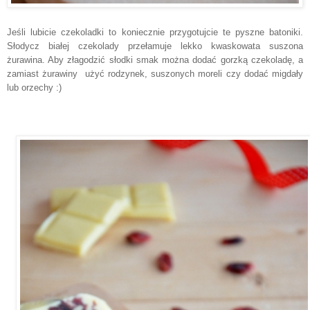
Jeśli lubicie czekoladki to koniecznie przygotujcie te pyszne batoniki.
Słodycz białej czekolady przełamuje lekko kwaskowata suszona
żurawina. Aby złagodzić słodki smak można dodać gorzką czekoladę, a
zamiast żurawiny użyć rodzynek, suszonych moreli czy dodać migdały
lub orzechy :)