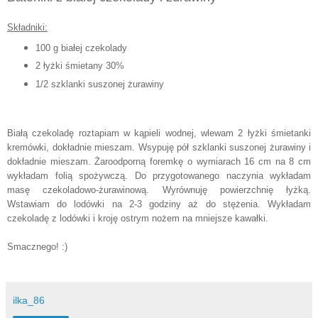
Składniki:
100 g białej czekolady
2 łyżki śmietany 30%
1/2 szklanki suszonej żurawiny
Białą czekoladę roztapiam w kąpieli wodnej, wlewam 2 łyżki śmietanki
kremówki, dokładnie mieszam. Wsypuję pół szklanki suszonej żurawiny i
dokładnie mieszam. Żaroodporną foremkę o wymiarach 16 cm na 8 cm
wykładam folią spożywczą. Do przygotowanego naczynia wykładam
masę czekoladowo-żurawinową. Wyrównuję powierzchnię łyżką.
Wstawiam do lodówki na 2-3 godziny aż do stężenia. Wykładam
czekoladę z lodówki i kroję ostrym nożem na mniejsze kawałki.
Smacznego! :)
ilka_86