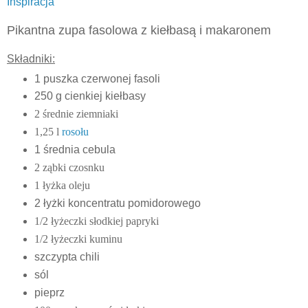
Inspiracja
Pikantna zupa fasolowa z kiełbasą i makaronem
Składniki:
1 puszka czerwonej fasoli
250 g cienkiej kiełbasy
2 średnie ziemniaki
1,25 l
rosołu
1 średnia cebula
2 ząbki czosnku
1 łyżka oleju
2 łyżki koncentratu pomidorowego
1/2 łyżeczki słodkiej papryki
1/2 łyżeczki kuminu
szczypta chili
sól
pieprz