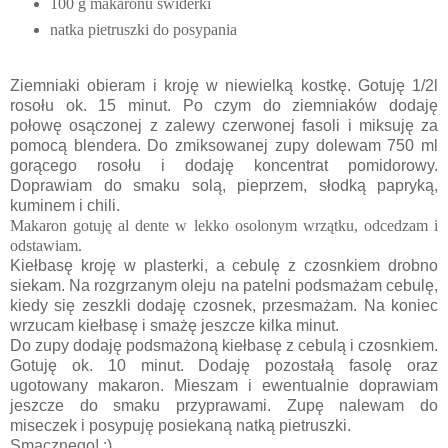
100 g makaronu świderki
natka pietruszki do posypania
Ziemniaki obieram i kroję w niewielką kostkę. Gotuję 1/2l
rosołu ok. 15 minut. Po czym do ziemniaków dodaję
połowę osączonej z zalewy czerwonej fasoli i miksuję za
pomocą blendera. Do zmiksowanej zupy dolewam 750 ml
gorącego rosołu i dodaję koncentrat pomidorowy.
Doprawiam do smaku solą, pieprzem, słodką papryką,
kuminem i chili.
Makaron gotuję al dente w lekko osolonym wrzątku, odcedzam i
odstawiam.
Kiełbasę kroję w plasterki, a cebulę z czosnkiem drobno
siekam. Na rozgrzanym oleju na patelni podsmażam cebulę,
kiedy się zeszkli dodaję czosnek, przesmażam. Na koniec
wrzucam kiełbasę i smażę jeszcze kilka minut.
Do zupy dodaję podsmażoną kiełbasę z cebulą i czosnkiem.
Gotuję ok. 10 minut. Dodaję pozostałą fasolę oraz
ugotowany makaron. Mieszam i ewentualnie doprawiam
jeszcze do smaku przyprawami. Zupę nalewam do
miseczek i posypuję posiekaną natką pietruszki.
Smacznego! :)