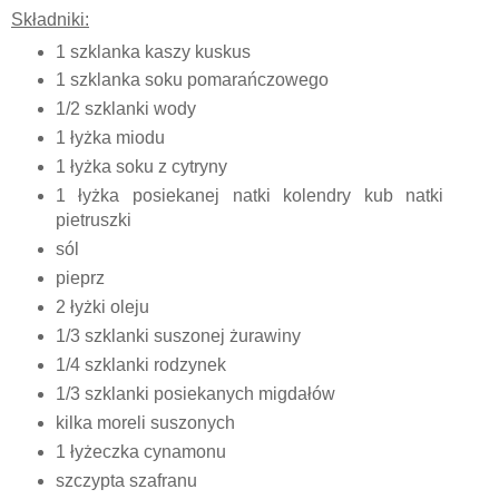
Składniki:
1 szklanka kaszy kuskus
1 szklanka soku pomarańczowego
1/2 szklanki wody
1 łyżka miodu
1 łyżka soku z cytryny
1 łyżka posiekanej natki kolendry kub natki
pietruszki
sól
pieprz
2 łyżki oleju
1/3 szklanki suszonej żurawiny
1/4 szklanki rodzynek
1/3 szklanki posiekanych migdałów
kilka moreli suszonych
1 łyżeczka cynamonu
szczypta szafranu