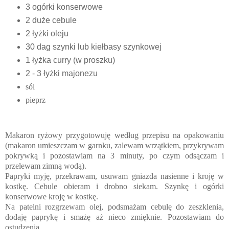
3 ogórki konserwowe
2 duże cebule
2 łyżki oleju
30 dag szynki lub kiełbasy szynkowej
1 łyżka curry (w proszku)
2 - 3 łyżki majonezu
sól
pieprz
Makaron ryżowy przygotowuję według przepisu na opakowaniu
(makaron umieszczam w garnku, zalewam wrzątkiem, przykrywam
pokrywką i pozostawiam na 3 minuty, po czym odsączam i
przelewam zimną wodą).
Papryki myję, przekrawam, usuwam gniazda nasienne i kroję w
kostkę. Cebule obieram i drobno siekam. Szynkę i ogórki
konserwowe kroję w kostkę.
Na patelni rozgrzewam olej, podsmażam cebulę do zeszklenia,
dodaję paprykę i smażę aż nieco zmięknie. Pozostawiam do
ostudzenia.