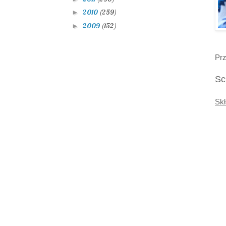
2010
(259)
►
2009
(152)
►
Prz
Sc
Skł