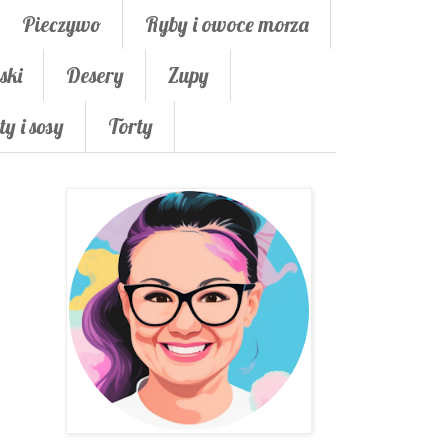
Pieczywo
Ryby i owoce morza
ski
Desery
Zupy
ty i sosy
Torty