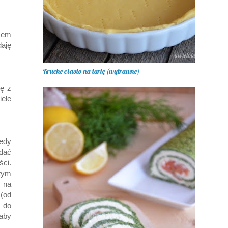
azem
daję
Kruche ciasto na tartę (wytrawne)
ę z
ele
edy
odać
ci.
tym
 na
(od
 do
 aby