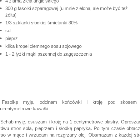
4 ziarna ziela angielskiego
300 g fasolki szparagowej (u mnie zielona, ale może być też
żółta)
1/3 szklanki słodkiej śmietanki 30%
sól
pieprz
kilka kropel ciemnego sosu sojowego
1 - 2 łyżki mąki pszennej do zagęszczenia
 Fasolkę myję, odcinam końcówki i kroję pod skosem
kucentymetrowe kawałki.
Schab myję, osuszam i kroję na 1 centymetrowe plastry. Oprósz
dwu stron solą, pieprzem i słodką papryką. Po tym czasie obta
ęso w mące i wrzucam na rozgrzany olej. Obsmażam z każdej str