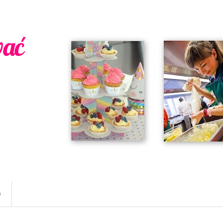
wać
w