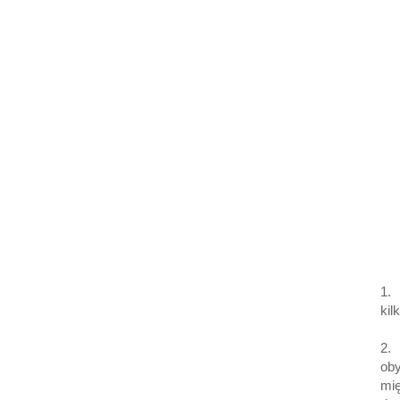
1.
kil
2. 
oby
mi