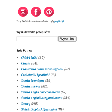
Przyciski społecznościowe dostarczyły
profilki.pl
Wyszukiwarka przepisów
Spis Potraw
Chleb i bułki
(35)
Ciasta
(341)
Ciasteczka i inne małe wypieki
(117)
Czekoladki i pralinki
(13)
Dania bezmięsne
(59)
Dania mięsne
(312)
Dania z ryb i owoców morza
(57)
Dania z ryżu/kaszy/makaronu
(154)
Desery
(149)
Naleśniki/placki/pancakes
(114)