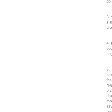
do 
3. 
z b
dro
4.
bo
ang
5.
nal
fa
Na
pr
dr
mo
szy
fas