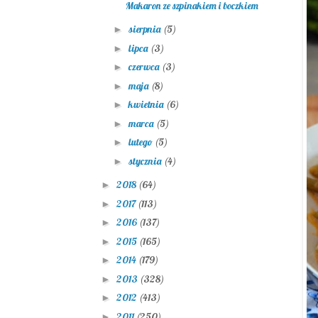
Makaron ze szpinakiem i boczkiem
sierpnia
(5)
►
lipca
(3)
►
czerwca
(3)
►
maja
(8)
►
kwietnia
(6)
►
marca
(5)
►
lutego
(5)
►
stycznia
(4)
►
2018
(64)
►
2017
(113)
►
2016
(137)
►
2015
(165)
►
2014
(179)
►
2013
(328)
►
2012
(413)
►
2011
(250)
►