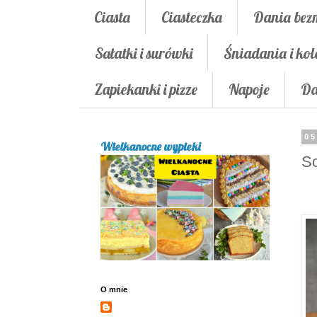
Ciasta
Ciasteczka
Dania bez
Sałatki i surówki
Śniadania i kol
Zapiekanki i pizze
Napoje
Da
05
Wielkanocne wypieki
Sc
O mnie