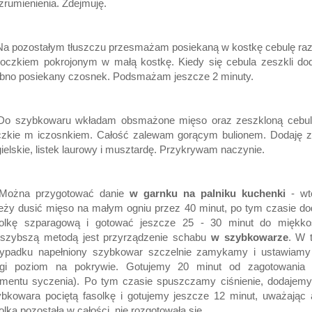
zrumienienia. Zdejmuję.
Na pozostałym tłuszczu przesmażam posiekaną w kostkę cebulę r
oczkiem pokrojonym w małą kostkę. Kiedy się cebula zeszkli do
bno posiekany czosnek. Podsmażam jeszcze 2 minuty.
 Do szybkowaru wkładam obsmażone mięso oraz zeszkloną cebul
czkie m iczosnkiem. Całość zalewam gorącym bulionem. Dodaję zi
ielskie, listek laurowy i musztardę. Przykrywam naczynie.
 Można przygotować danie
w garnku na palniku kuchenki
- wt
eży dusić mięso na małym ogniu przez 40 minut, po tym czasie d
solkę szparagową i gotować jeszcze 25 - 30 minut do miękkoś
jszybszą metodą jest przyrządzenie schabu
w szybkowarze
. W 
zypadku napełniony szybkowar szczelnie zamykamy i ustawiamy
ugi poziom na pokrywie. Gotujemy 20 minut od zagotowania 
mentu syczenia). Po tym czasie spuszczamy ciśnienie, dodajemy
bkowara pociętą fasolkę i gotujemy jeszcze 12 minut, uważając
olka pozostała w całości, nie rozgotowała się.