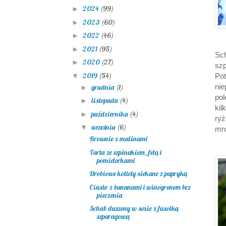
2024
(99)
►
2023
(60)
►
2022
(46)
►
2021
(95)
►
Sc
2020
(27)
►
szp
2019
(54)
▼
Po
nie
grudnia
(1)
►
po
listopada
(4)
►
kil
października
(4)
►
ry
września
(6)
▼
mro
Brownie z malinami
Tarta ze szpinakiem, fetą i
pomidorkami
Drobiowe kotlety siekane z papryką
Ciasto z bananami i winogronem bez
pieczenia
Schab duszony w sosie z fasolką
szparagową