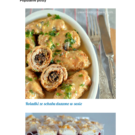
Popularne posty
Roladki ze schabu duszone w sosie