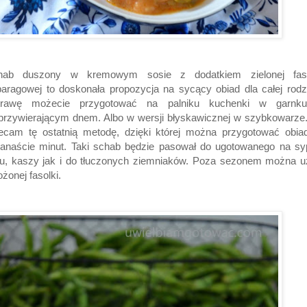
hab duszony w kremowym sosie z dodatkiem zielonej faso
aragowej to doskonała propozycja na sycący obiad dla całej rodz
trawę możecie przygotować na palniku kuchenki w garnk
przywierającym dnem. Albo w wersji błyskawicznej w szybkowarze
lecam tę ostatnią metodę, dzięki której można przygotować obia
kanaście minut. Taki schab będzie pasował do ugotowanego na s
żu, kaszy jak i do tłuczonych ziemniaków. Poza sezonem można u
żonej fasolki.