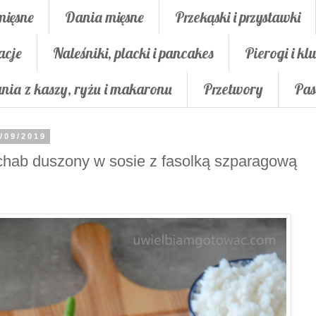
mięsne
Dania mięsne
Przekąski i przystawki
acje
Naleśniki, placki i pancakes
Pierogi i klu
nia z kaszy, ryżu i makaronu
Przetwory
Pas
/09/2019
hab duszony w sosie z fasolką szparagową