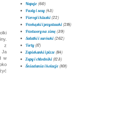
Napoje
(60)
Pasty i sosy
(43)
Pierogi i kluski
(22)
Przekąski i przystawki
(218)
Przetwory na zimę
(39)
lki
Sałatki i surówki
(262)
iny.
Torty
(17)
u z
. Ja
Zapiekanki i pizze
(84)
d w
Zupy i chłodniki
(123)
ypko
Śniadania i kolacje
(101)
żyć