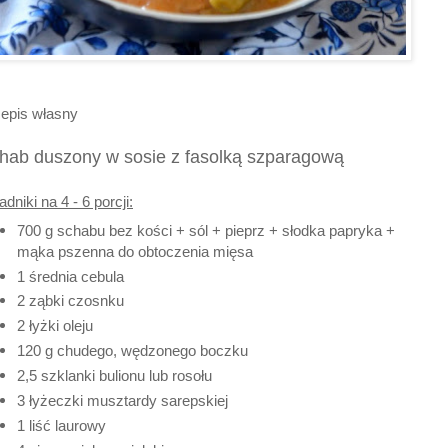
epis własny
hab duszony w sosie z fasolką szparagową
adniki na 4 - 6 porcji:
700 g schabu bez kości + sól + pieprz + słodka papryka +
mąka pszenna do obtoczenia mięsa
1 średnia cebula
2 ząbki czosnku
2 łyżki oleju
120 g chudego, wędzonego boczku
2,5 szklanki bulionu lub rosołu
3 łyżeczki musztardy sarepskiej
1 liść laurowy