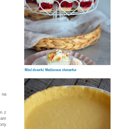
Mini deserki Malinowa chmurka
 na
am z
czam
ony