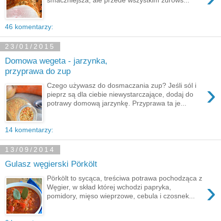
46 komentarzy:
23/01/2015
Domowa wegeta - jarzynka,
przyprawa do zup
›
Czego używasz do dosmaczania zup? Jeśli sól i
pieprz są dla ciebie niewystarczające, dodaj do
potrawy domową jarzynkę. Przyprawa ta je...
14 komentarzy:
13/09/2014
Gulasz węgierski Pörkölt
Pörkölt to sycąca, treściwa potrawa pochodząca z
›
Węgier, w skład której wchodzi papryka,
pomidory, mięso wieprzowe, cebula i czosnek...