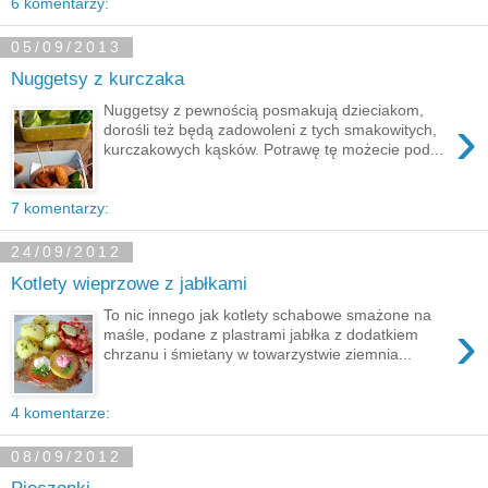
6 komentarzy:
05/09/2013
Nuggetsy z kurczaka
Nuggetsy z pewnością posmakują dzieciakom,
›
dorośli też będą zadowoleni z tych smakowitych,
kurczakowych kąsków. Potrawę tę możecie pod...
7 komentarzy:
24/09/2012
Kotlety wieprzowe z jabłkami
To nic innego jak kotlety schabowe smażone na
›
maśle, podane z plastrami jabłka z dodatkiem
chrzanu i śmietany w towarzystwie ziemnia...
4 komentarze:
08/09/2012