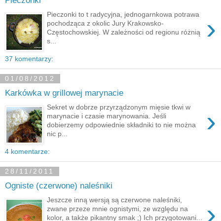
Pieczonki
Pieczonki to t radycyjna, jednogarnkowa potrawa
›
pochodząca z okolic Jury Krakowsko-
Częstochowskiej. W zależności od regionu różnią
s...
37 komentarzy:
01/08/2012
Karkówka w grillowej marynacie
Sekret w dobrze przyrządzonym mięsie tkwi w
›
marynacie i czasie marynowania. Jeśli
dobierzemy odpowiednie składniki to nie można
nic p...
4 komentarze:
28/11/2011
Ogniste (czerwone) naleśniki
Jeszcze inną wersją są czerwone naleśniki,
›
zwane przeze mnie ognistymi, ze względu na
kolor, a także pikantny smak ;) Ich przygotowani...