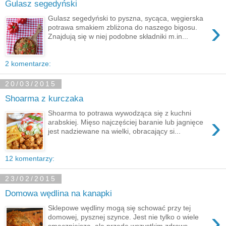
Gulasz segedyński
Gulasz segedyński to pyszna, sycąca, węgierska
›
potrawa smakiem zbliżona do naszego bigosu.
Znajdują się w niej podobne składniki m.in...
2 komentarze:
20/03/2015
Shoarma z kurczaka
Shoarma to potrawa wywodząca się z kuchni
›
arabskiej. Mięso najczęściej baranie lub jagnięce
jest nadziewane na wielki, obracający si...
12 komentarzy:
23/02/2015
Domowa wędlina na kanapki
Sklepowe wędliny mogą się schować przy tej
›
domowej, pysznej szynce. Jest nie tylko o wiele
smaczniejsza, ale przede wszystkim zdrows...