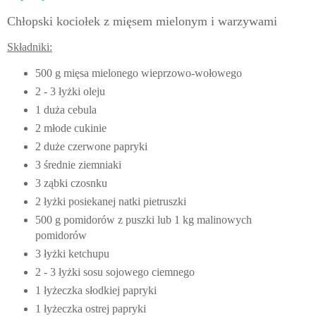
Chłopski kociołek z mięsem mielonym i warzywami
Składniki:
500 g mięsa mielonego wieprzowo-wołowego
2 - 3 łyżki oleju
1 duża cebula
2 młode cukinie
2 duże czerwone papryki
3 średnie ziemniaki
3 ząbki czosnku
2 łyżki posiekanej natki pietruszki
500 g pomidorów z puszki lub 1 kg malinowych
pomidorów
3 łyżki ketchupu
2 - 3 łyżki sosu sojowego ciemnego
1 łyżeczka słodkiej papryki
1 łyżeczka ostrej papryki