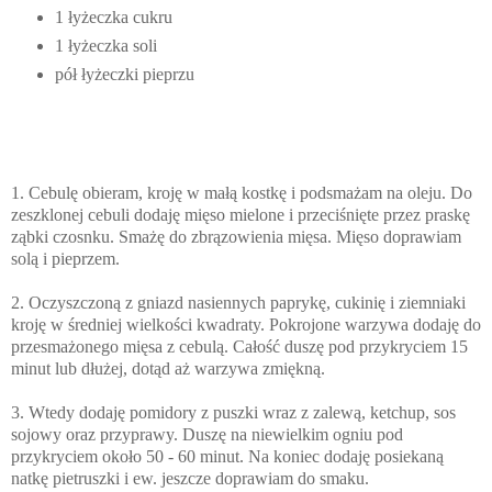
1 łyżeczka cukru
1 łyżeczka soli
pół łyżeczki pieprzu
1.
Cebulę obieram, kroję w małą kostkę i podsmażam na oleju. Do
zeszklonej cebuli dodaję mięso mielone i przeciśnięte przez praskę
ząbki czosnku. Smażę do zbrązowienia mięsa. Mięso doprawiam
solą i pieprzem.
2. Oczyszczoną z gniazd nasiennych paprykę, cukinię i ziemniaki
kroję w średniej wielkości kwadraty. Pokrojone warzywa dodaję do
przesmażonego mięsa z cebulą. Całość duszę pod przykryciem 15
minut lub dłużej, dotąd aż warzywa zmiękną.
3. Wtedy dodaję pomidory z puszki
wraz z zalewą
, ketchup, sos
sojowy oraz przyprawy. Duszę na niewielkim ogniu pod
przykryciem około 50 - 60 minut. Na koniec dodaję posiekaną
natkę pietruszki i ew. jeszcze doprawiam do smaku.