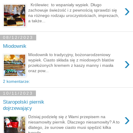
›
Królewiec to wspaniały wypiek. Długo
zachowuje świeżość i z pewnością sprawdzi się
na różnego rodzaju uroczystościach, imprezach,
a także...
08/12/2023
Miodownik
Miodownik to tradycyjny, bożonarodzeniowy
›
wypiek. Ciasto składa się z miodowych blatów
przełożonych kremem z kaszy manny i masła
oraz pow...
2 komentarze:
10/11/2023
Staropolski piernik
dojrzewający
›
Dzisiaj podzielę się z Wami przepisem na
niesamowity piernik. Dlaczego niesamowity? A to
dlatego, że surowe ciasto musi spędzić kilka
tygodn...