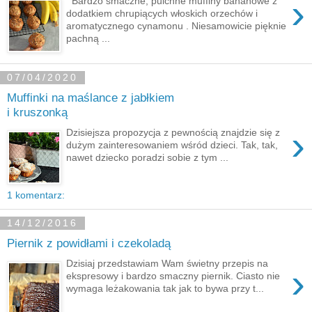
›
Bardzo smaczne, pulchne muffiny bananowe z
dodatkiem chrupiących włoskich orzechów i
aromatycznego cynamonu . Niesamowicie pięknie
pachną ...
07/04/2020
Muffinki na maślance z jabłkiem
i kruszonką
›
Dzisiejsza propozycja z pewnością znajdzie się z
dużym zainteresowaniem wśród dzieci. Tak, tak,
nawet dziecko poradzi sobie z tym ...
1 komentarz:
14/12/2016
Piernik z powidłami i czekoladą
Dzisiaj przedstawiam Wam świetny przepis na
›
ekspresowy i bardzo smaczny piernik. Ciasto nie
wymaga leżakowania tak jak to bywa przy t...