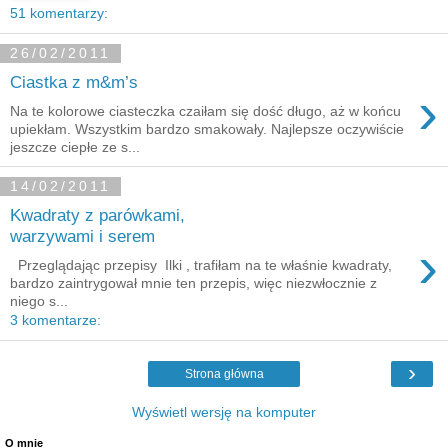
51 komentarzy:
26/02/2011
Ciastka z m&m’s
›
Na te kolorowe ciasteczka czaiłam się dość długo, aż w końcu
upiekłam. Wszystkim bardzo smakowały. Najlepsze oczywiście
jeszcze ciepłe ze s...
14/02/2011
Kwadraty z parówkami,
warzywami i serem
›
Przeglądając przepisy Ilki , trafiłam na te właśnie kwadraty,
bardzo zaintrygował mnie ten przepis, więc niezwłocznie z
niego s...
3 komentarze:
›
Strona główna
Wyświetl wersję na komputer
O mnie