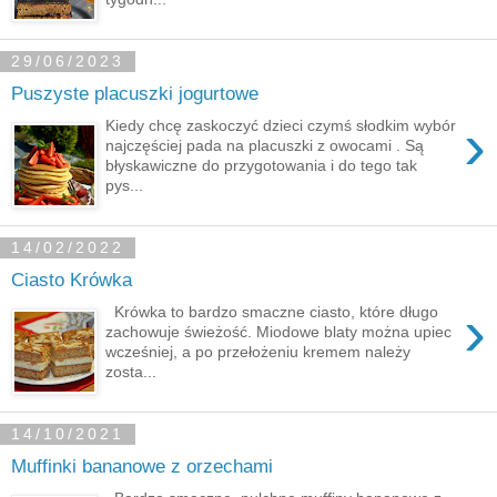
29/06/2023
Puszyste placuszki jogurtowe
›
Kiedy chcę zaskoczyć dzieci czymś słodkim wybór
najczęściej pada na placuszki z owocami . Są
błyskawiczne do przygotowania i do tego tak
pys...
14/02/2022
Ciasto Krówka
›
Krówka to bardzo smaczne ciasto, które długo
zachowuje świeżość. Miodowe blaty można upiec
wcześniej, a po przełożeniu kremem należy
zosta...
14/10/2021
Muffinki bananowe z orzechami