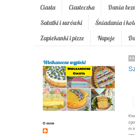
Ciasta
Ciasteczka
Dania bez
Sałatki i surówki
Śniadania i kol
Zapiekanki i pizze
Napoje
Da
04
Wielkanocne wypieki
Sz
Kie
zgo
O mnie
m.i
sma