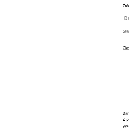
Źró
Ba
Skł
Cia
Ban
Z 
gęs