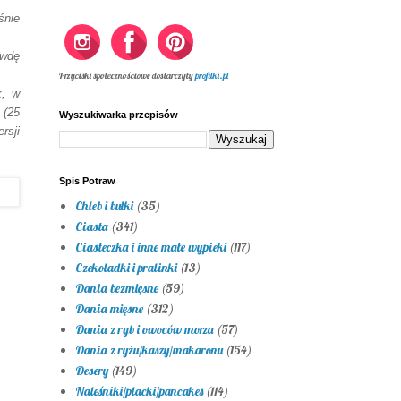
śnie
awdę
Przyciski społecznościowe dostarczyły
profilki.pl
k, w
 (25
Wyszukiwarka przepisów
rsji
Spis Potraw
Chleb i bułki
(35)
Ciasta
(341)
Ciasteczka i inne małe wypieki
(117)
Czekoladki i pralinki
(13)
Dania bezmięsne
(59)
Dania mięsne
(312)
Dania z ryb i owoców morza
(57)
Dania z ryżu/kaszy/makaronu
(154)
Desery
(149)
Naleśniki/placki/pancakes
(114)