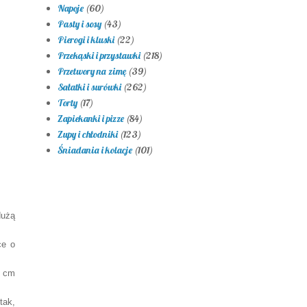
Napoje
(60)
Pasty i sosy
(43)
Pierogi i kluski
(22)
Przekąski i przystawki
(218)
Przetwory na zimę
(39)
Sałatki i surówki
(262)
Torty
(17)
Zapiekanki i pizze
(84)
Zupy i chłodniki
(123)
Śniadania i kolacje
(101)
dużą
ce o
0 cm
tak,