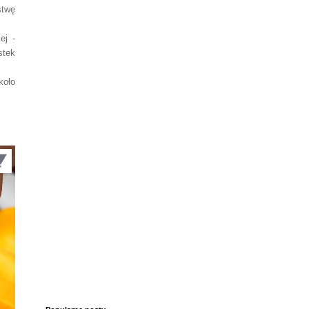
stwę
ej -
stek
koło