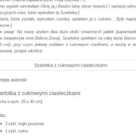
ten wypiek namówiłam Olcię ja;) Bardzo lubię różne 'nowości' i wariacje odno
dycyjnych ciast, toteż wybrałam tę Szarlotkę:)
iasta, które zostało, wykroiłam ciastka, upiekłam je z cukrem... Były napr
czne:)
e uwagi: Na masę użyłam dwa duże słoiki smażonych jabłek (papierówe
re zaopatrzyła mnie Babcia Zosia). Szarlotkę upiekłam na całej dużej blasze
0 cm), przy czym połowę zrobiłam z cukrowymi ciastkami, a resztę w we
osowej, przepis wkrótce.
epis autorski
arlotka z cukrowymi ciasteczkami
acha o wym. 25 x 40 cm]
sto:
3 szkl. mąki pszennej
1 szkl. cukru