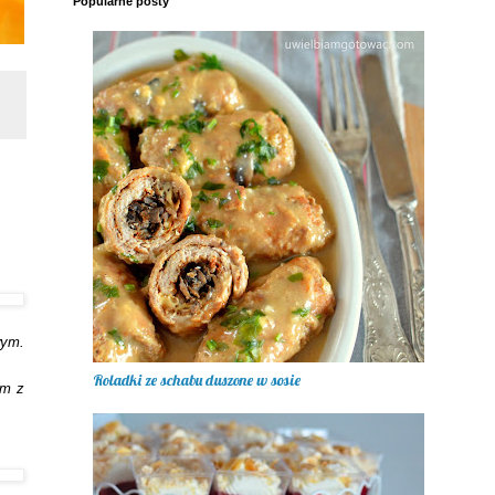
Popularne posty
wym.
Roladki ze schabu duszone w sosie
am z