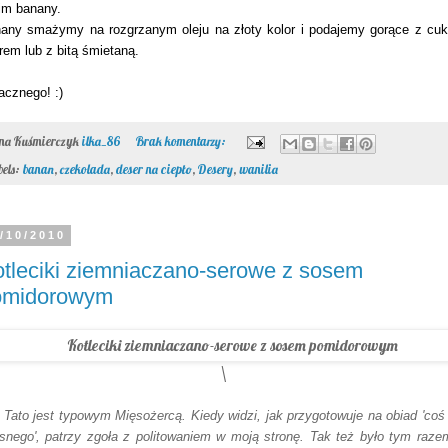
im banany.
any smażymy na rozgrzanym oleju na złoty kolor i podajemy gorące z cu
rem lub z bitą śmietaną.
cznego! :)
ona Kuśmierczyk
ilka_86
Brak komentarzy:
bels:
banan
,
czekolada
,
deser na ciepło
,
Desery
,
wanilia
/10/2010
tleciki ziemniaczano-serowe z sosem
omidorowym
\
 Tato jest typowym Mięsożercą. Kiedy widzi, jak przygotowuje na obiad 'coś 
snego', patrzy zgoła z politowaniem w moją stronę. Tak też było tym raze