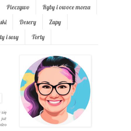
Pieczywo
Ryby i owoce morza
ski
Desery
Zupy
ty i sosy
Torty
 się
 już
rdzo