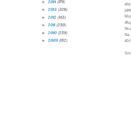
2014
(179)
►
aby
2013
(328)
►
jabł
Moż
2012
(413)
►
dłu
2011
(250)
►
fik
2010
(259)
►
Na 
2009
(152)
►
40-
Sma