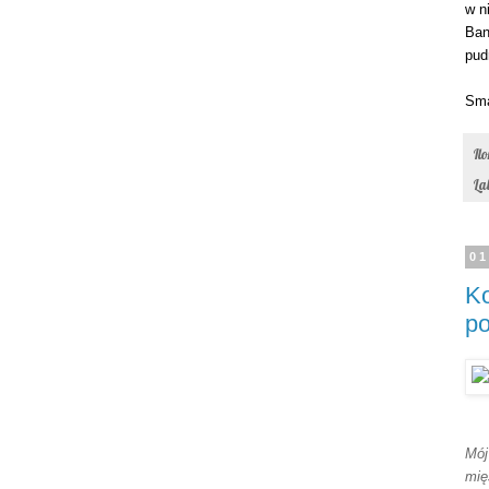
w n
Ban
pud
Sma
Il
La
01
Ko
p
Mój
mię