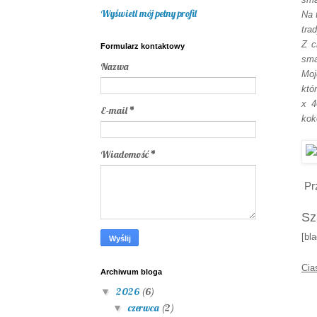
Wyświetl mój pełny profil
Na 
tra
Z c
Formularz kontaktowy
sma
Nazwa
Moj
któ
x 4
E-mail
*
kok
Wiadomość
*
Prz
Sz
[bl
Cia
Archiwum bloga
2026
(6)
▼
czerwca
(2)
▼