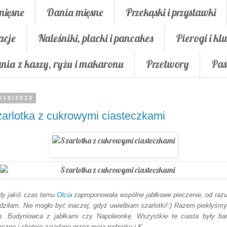
mięsne
Dania mięsne
Przekąski i przystawki
acje
Naleśniki, placki i pancakes
Pierogi i klu
nia z kaszy, ryżu i makaronu
Przetwory
Pas
/10/2010
arlotka z cukrowymi ciasteczkami
dy jakiś czas temu
Olcia
zaproponowała wspólne jabłkowe pieczenie, od razu
dziłam. Nie mogło być inaczej, gdyż uwielbiam szarlotki!:) Razem piekłyśmy
n. Budyniowca z jabłkami czy Napoleonkę. Wszystkie te ciasta były ba
czne i chętnie zajadane przez moją rodzinkę i K.