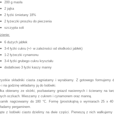
200 g masła
2 jajka
2 łyżki śmietany 18%
2 łyżeczki proszku do pieczenia
szczypta soli
zienie:
6 dużych jabłek
3-4 łyżki cukru (+/- w zależności od słodkości jabłek)
1-2 łyżeczki cynamonu
3-4 łyżki grubego cukru kryształu
dodatkowo 3 łyżki kaszy manny
ystkie składniki ciasta zagniatamy i wyrabiamy. Z gotowego formujemy 
ę i na godzinę wkładamy ją do lodówki.
łka obieramy ze skórki, pozbawiamy gniazd nasiennych i ścieramy na tar
bych oczkach. Mieszamy z cukrem i cynamonem oraz manną.
karnik nagrzewamy do 180 °C. Formę (prostokątną o wymiarach 25 x 4
ładamy pergaminem.
ęte z lodówki ciasto dzielimy na dwie części. Pierwszą z nich wałkujemy 