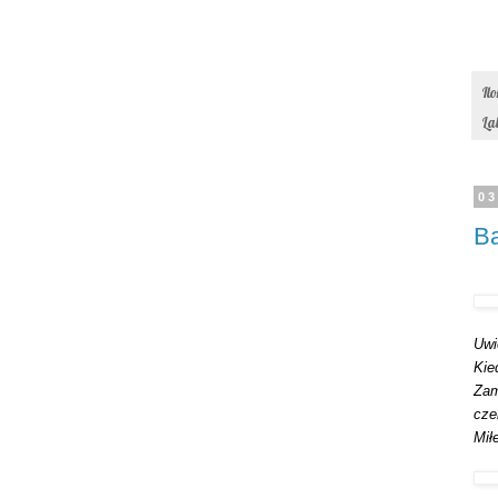
Il
La
03
Ba
Uwi
Kie
Zam
cze
Mił