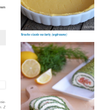
krem
Kruche ciasto na tartę (wytrawne)
nie-
m. Z