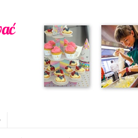
wać
w