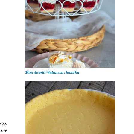
Mini deserki Malinowa chmurka
y do
zane