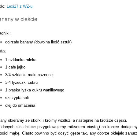
dło:
Lexi27 z WŻ-u
nany w cieście
adniki:
dojrzałe banany (dowolna ilość sztuk)
sto:
1 szklanka mleka
1 całe jajko
3/4 szklanki mąki pszennej
3-4 łyżeczki cukru
1 płaska łyżka cukru waniliowego
szczypta soli
olej do smażenia
any obieramy ze skórki i kroimy wzdłuż, a następnie na krótsze części.
podanych
składników
przygotowujemy mikserem ciasto
i na koniec dodajem
tości mąkę. Ciasto powinno być dosyć gęste tak, aby dobrze oklejało zanur