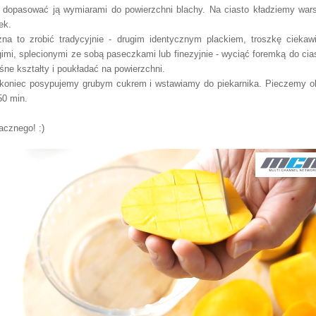
 dopasować ją wymiarami do powierzchni blachy. Na ciasto kładziemy war
ek.
na to zrobić tradycyjnie - drugim identycznym plackiem, troszkę ciekawi
gimi, splecionymi ze sobą paseczkami lub finezyjnie - wyciąć foremką do cia
uśne kształty i poukładać na powierzchni.
koniec posypujemy grubym cukrem i wstawiamy do piekarnika. Pieczemy o
50 min.
cznego! :)