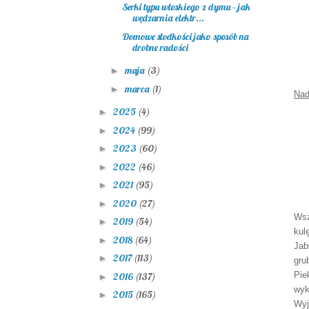
Serki typu włoskiego z dymu – jak
wędzarnia elektr...
Domowe słodkości jako sposób na
drobne radości
maja
(3)
►
marca
(1)
►
Nad
2025
(4)
►
2024
(99)
►
2023
(60)
►
2022
(46)
►
2021
(95)
►
2020
(27)
►
Wsz
2019
(54)
►
kul
2018
(64)
►
Jab
2017
(113)
►
gru
Pie
2016
(137)
►
wyk
2015
(165)
►
Wyj