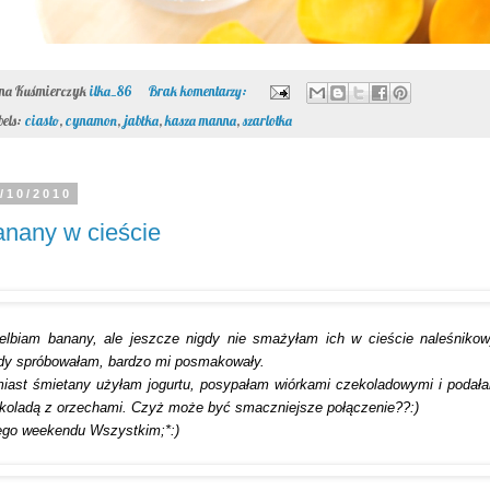
ona Kuśmierczyk
ilka_86
Brak komentarzy:
bels:
ciasto
,
cynamon
,
jabłka
,
kasza manna
,
szarlotka
/10/2010
nany w cieście
elbiam banany, ale jeszcze nigdy nie smażyłam ich w cieście naleśniko
dy spróbowałam, bardzo mi posmakowały.
iast śmietany użyłam jogurtu, posypałam wiórkami czekoladowymi i podał
koladą z orzechami. Czyż może być smaczniejsze połączenie??:)
ego weekendu Wszystkim;*:)