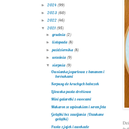
2024
(99)
►
2023
(60)
►
2022
(46)
►
2021
(95)
▼
grudnia
(2)
►
listopada
(8)
►
października
(8)
►
września
(9)
►
sierpnia
(9)
▼
Owsianka jogurtowa z bananem i
borówkami
Korpusy do kruchych babeczek
Litewska pasta drobiowa
Mini galaretki z owocami
Makaron ze szpinakiem i serem feta
Gołąbki bez zawijania (Oszukane
gołąbki)
Dz
Pasta z jajek i awokado
świ