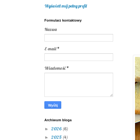
Wyświetl mój pełny profil
Formularz kontaktowy
Nazwa
E-mail
*
Wiadomość
*
Archiwum bloga
2026
(6)
►
2025
(4)
►