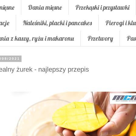
mięsne
Dania mięsne
Przekąski i przystawki
acje
Naleśniki, placki i pancakes
Pierogi i klu
nia z kaszy, ryżu i makaronu
Przetwory
Pas
/08/2021
ealny żurek - najlepszy przepis