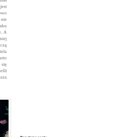
jest
kowo
 nie
maku
y. A
niej
eczą
iela
arto
 się
eśli
asza