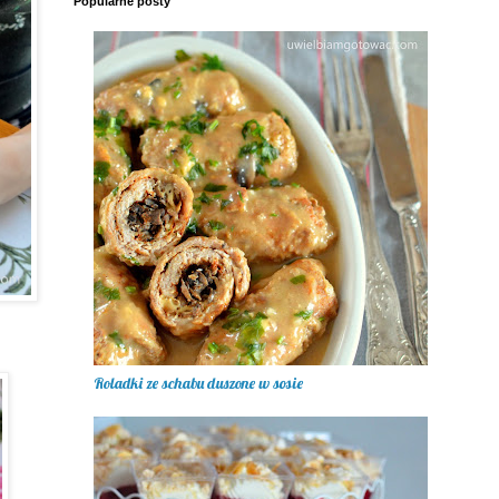
Popularne posty
Roladki ze schabu duszone w sosie