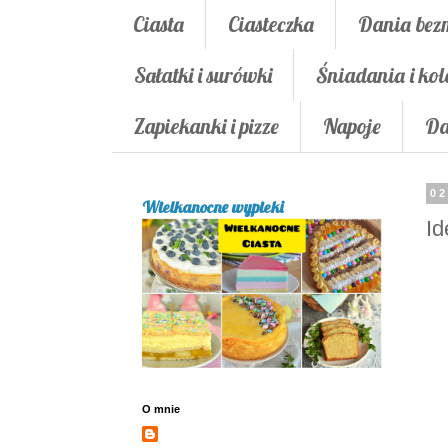
Ciasta
Ciasteczka
Dania bez
Sałatki i surówki
Śniadania i kol
Zapiekanki i pizze
Napoje
Da
02
Wielkanocne wypieki
Id
O mnie