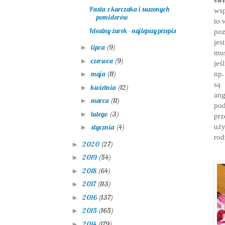
Pasta z kurczaka i suszonych
wsp
pomidorów
to 
Idealny żurek - najlepszy przepis
poz
jes
lipca
(9)
►
mu
czerwca
(9)
►
jeś
maja
(11)
np
►
są 
kwietnia
(12)
►
ang
marca
(11)
►
po
lutego
(3)
►
prz
uży
stycznia
(4)
►
rod
2020
(27)
►
2019
(54)
►
2018
(64)
►
2017
(113)
►
2016
(137)
►
2015
(165)
►
2014
(179)
►