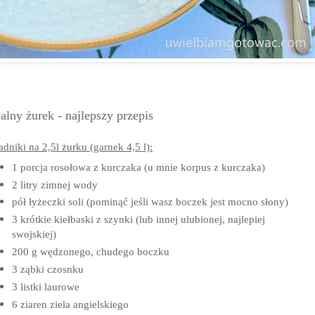
alny żurek - najlepszy przepis
adniki na 2,5l żurku (garnek 4,5 l):
1 porcja rosołowa z kurczaka (u mnie korpus z kurczaka)
2 litry zimnej wody
pół łyżeczki soli (pominąć jeśli wasz boczek jest mocno słony)
3 krótkie kiełbaski z szynki (lub innej ulubionej, najlepiej
swojskiej)
200 g wędzonego, chudego boczku
3 ząbki czosnku
3 listki laurowe
6 ziaren ziela angielskiego