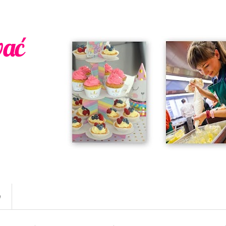
wać
w