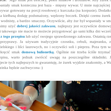
aniały smak konieczna jest baza - mięsny wywar. U mnie najczęściej 
wywar gotowany na porcji rosołowej z kurczaka (na korpusie). Dodat
a kiełbasą dodaję podsmażony, wędzony boczek. Dzięki czemu żurek
t wodnisty, a bardzo smaczny. Oczywiście, aby żur był wspaniały w s
simy użyć
dobrej jakości zakwasu
, najlepszy jest oczywiście domow
li takowego nie macie to możecie przygotować go sami kilka dni wcześ
.
z tego przepisu
lub użyć swojego sprawdzonego zakwasu. Ostatnią rz
przyprawy. Ja używam tradycyjnie czosnku, cebuli, majeranku, z
ielskiego i liści laurowych, no i oczywiści soli i pieprzu. Poza tym w
dkręcić smak
domową bulionetką
. Ogólnie nie trzeba ściśle trzymać
episu, warto jednak zwrócić uwagę na poszczególne składniki. J
jecie tych najlepszych to gwarantuję, że żurek wyjdzie znakomity, a W
zinka będzie zachwycona :)