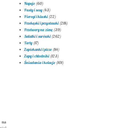
Napoje
(60)
Pasty i sosy
(43)
Pierogi i kluski
(22)
Przekąski i przystawki
(218)
Przetwory na zimę
(39)
Sałatki i surówki
(262)
Torty
(17)
Zapiekanki i pizze
(84)
Zupy i chłodniki
(123)
Śniadania i kolacje
(101)
k na
miał