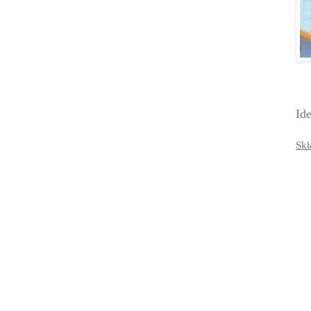
Ide
Skł