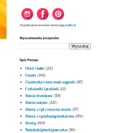
Przyciski społecznościowe dostarczyły
profilki.pl
Wyszukiwarka przepisów
Spis Potraw
Chleb i bułki
(35)
Ciasta
(341)
Ciasteczka i inne małe wypieki
(117)
Czekoladki i pralinki
(13)
Dania bezmięsne
(59)
Dania mięsne
(312)
Dania z ryb i owoców morza
(57)
Dania z ryżu/kaszy/makaronu
(154)
Desery
(149)
Naleśniki/placki/pancakes
(114)