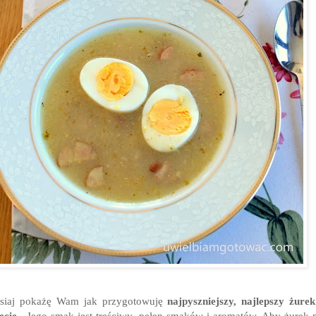
isiaj pokażę Wam jak przygotowuję
najpyszniejszy, najlepszy żure
ecie
. Jego smak jest treściwy, pełen smaków i aromatów. Aby żurek 