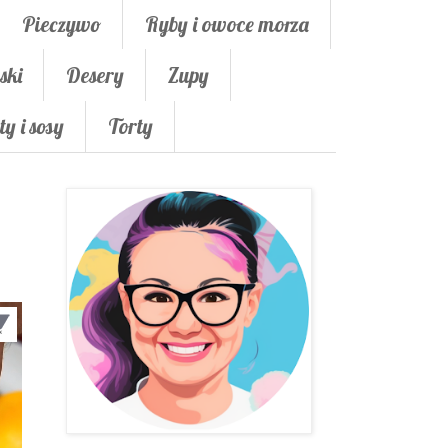
Pieczywo
Ryby i owoce morza
ski
Desery
Zupy
ty i sosy
Torty