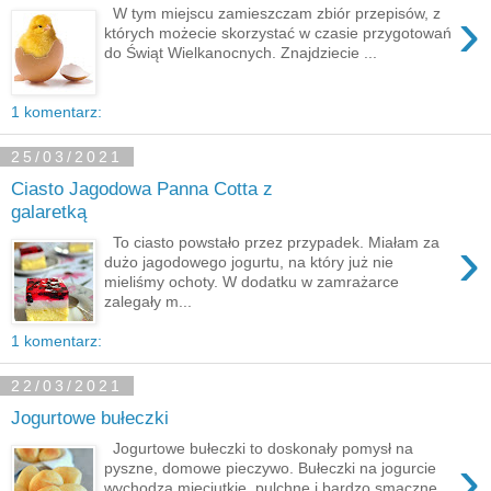
›
W tym miejscu zamieszczam zbiór przepisów, z
których możecie skorzystać w czasie przygotowań
do Świąt Wielkanocnych. Znajdziecie ...
1 komentarz:
25/03/2021
Ciasto Jagodowa Panna Cotta z
galaretką
›
To ciasto powstało przez przypadek. Miałam za
dużo jagodowego jogurtu, na który już nie
mieliśmy ochoty. W dodatku w zamrażarce
zalegały m...
1 komentarz:
22/03/2021
Jogurtowe bułeczki
Jogurtowe bułeczki to doskonały pomysł na
›
pyszne, domowe pieczywo. Bułeczki na jogurcie
wychodzą mięciutkie, pulchne i bardzo smaczne.