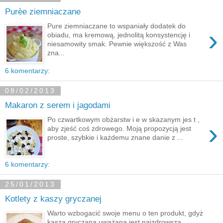
Purèe ziemniaczane
Pure ziemniaczane to wspaniały dodatek do
›
obiadu, ma kremową, jednolitą konsystencję i
niesamowity smak. Pewnie większość z Was
zna...
6 komentarzy:
08/02/2013
Makaron z serem i jagodami
Po czwartkowym obżarstw i e w skazanym jes t ,
›
aby zjeść coś zdrowego. Moją propozycją jest
proste, szybkie i każdemu znane danie z ...
6 komentarzy:
25/01/2013
Kotlety z kaszy gryczanej
Warto wzbogacić swoje menu o ten produkt, gdyż
kasza gryczana uważana jest najzdrowszą,