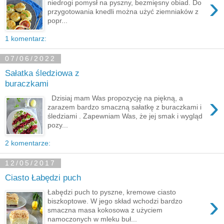
›
niedrogi pomysł na pyszny, bezmięsny obiad. Do
przygotowania knedli można użyć ziemniaków z
popr...
1 komentarz:
07/06/2022
Sałatka śledziowa z
buraczkami
›
Dzisiaj mam Was propozycję na piękną, a
zarazem bardzo smaczną sałatkę z buraczkami i
śledziami . Zapewniam Was, że jej smak i wygląd
pozy...
2 komentarze:
12/05/2017
Ciasto Łabędzi puch
Łabędzi puch to pyszne, kremowe ciasto
›
biszkoptowe. W jego skład wchodzi bardzo
smaczna masa kokosowa z użyciem
namoczonych w mleku buł...