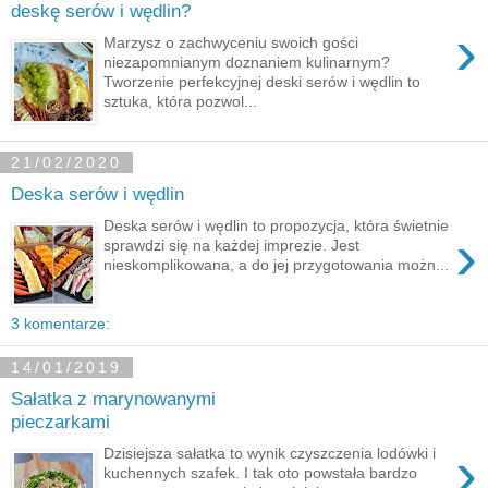
deskę serów i wędlin?
›
Marzysz o zachwyceniu swoich gości
niezapomnianym doznaniem kulinarnym?
Tworzenie perfekcyjnej deski serów i wędlin to
sztuka, która pozwol...
21/02/2020
Deska serów i wędlin
Deska serów i wędlin to propozycja, która świetnie
›
sprawdzi się na każdej imprezie. Jest
nieskomplikowana, a do jej przygotowania możn...
3 komentarze:
14/01/2019
Sałatka z marynowanymi
pieczarkami
›
Dzisiejsza sałatka to wynik czyszczenia lodówki i
kuchennych szafek. I tak oto powstała bardzo