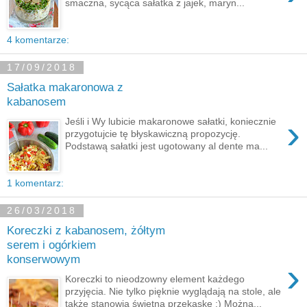
smaczna, sycąca sałatka z jajek, maryn...
4 komentarze:
17/09/2018
Sałatka makaronowa z
kabanosem
›
Jeśli i Wy lubicie makaronowe sałatki, koniecznie
przygotujcie tę błyskawiczną propozycję.
Podstawą sałatki jest ugotowany al dente ma...
1 komentarz:
26/03/2018
Koreczki z kabanosem, żółtym
serem i ogórkiem
konserwowym
›
Koreczki to nieodzowny element każdego
przyjęcia. Nie tylko pięknie wyglądają na stole, ale
także stanowią świetną przekąskę ;) Można...