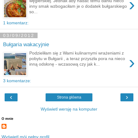
›
węgierskiej. Jednak aby nadać temu daniu nieco
inny smak wzbogaciłam je o dodatek bułgarskiego
so...
1 komentarz:
03/09/2012
Bułgaria wakacyjnie
Podzieliłam się z Wami kulinarnymi wrażeniami z
›
pobytu w Bułgarii , a teraz przyszła pora na nieco
inną odsłonę - wczasową czy jak k...
3 komentarze:
‹
›
Strona główna
Wyświetl wersję na komputer
O mnie
Wyświetl mój pełny profil