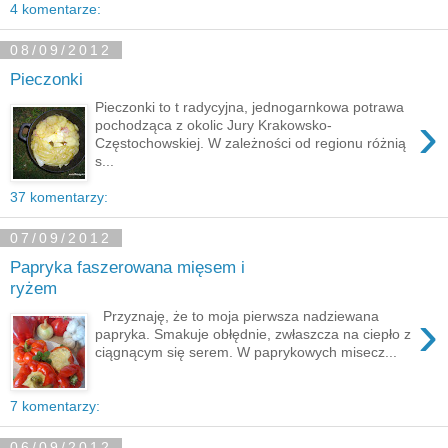
4 komentarze:
08/09/2012
Pieczonki
Pieczonki to t radycyjna, jednogarnkowa potrawa
›
pochodząca z okolic Jury Krakowsko-
Częstochowskiej. W zależności od regionu różnią
s...
37 komentarzy:
07/09/2012
Papryka faszerowana mięsem i
ryżem
›
Przyznaję, że to moja pierwsza nadziewana
papryka. Smakuje obłędnie, zwłaszcza na ciepło z
ciągnącym się serem. W paprykowych misecz...
7 komentarzy:
06/09/2012