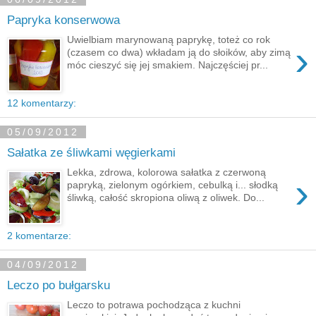
Papryka konserwowa
Uwielbiam marynowaną paprykę, toteż co rok
›
(czasem co dwa) wkładam ją do słoików, aby zimą
móc cieszyć się jej smakiem. Najczęściej pr...
12 komentarzy:
05/09/2012
Sałatka ze śliwkami węgierkami
Lekka, zdrowa, kolorowa sałatka z czerwoną
›
papryką, zielonym ogórkiem, cebulką i... słodką
śliwką, całość skropiona oliwą z oliwek. Do...
2 komentarze:
04/09/2012
Leczo po bułgarsku
Leczo to potrawa pochodząca z kuchni