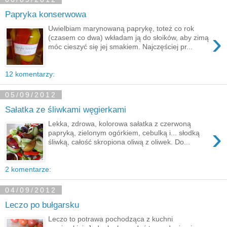
Papryka konserwowa
Uwielbiam marynowaną paprykę, toteż co rok
›
(czasem co dwa) wkładam ją do słoików, aby zimą
móc cieszyć się jej smakiem. Najczęściej pr...
12 komentarzy:
05/09/2012
Sałatka ze śliwkami węgierkami
Lekka, zdrowa, kolorowa sałatka z czerwoną
›
papryką, zielonym ogórkiem, cebulką i... słodką
śliwką, całość skropiona oliwą z oliwek. Do...
2 komentarze:
04/09/2012
Leczo po bułgarsku
Leczo to potrawa pochodząca z kuchni