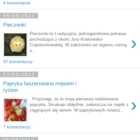
4 komentarze:
08/09/2012
Pieczonki
Pieczonki to t radycyjna, jednogarnkowa potrawa
›
pochodząca z okolic Jury Krakowsko-
Częstochowskiej. W zależności od regionu różnią
s...
37 komentarzy:
07/09/2012
Papryka faszerowana mięsem i
ryżem
›
Przyznaję, że to moja pierwsza nadziewana
papryka. Smakuje obłędnie, zwłaszcza na ciepło z
ciągnącym się serem. W paprykowych misecz...
7 komentarzy:
06/09/2012