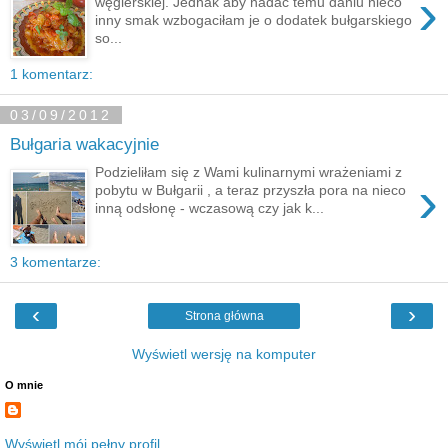
›
węgierskiej. Jednak aby nadać temu daniu nieco
inny smak wzbogaciłam je o dodatek bułgarskiego
so...
1 komentarz:
03/09/2012
Bułgaria wakacyjnie
Podzieliłam się z Wami kulinarnymi wrażeniami z
›
pobytu w Bułgarii , a teraz przyszła pora na nieco
inną odsłonę - wczasową czy jak k...
3 komentarze:
‹
›
Strona główna
Wyświetl wersję na komputer
O mnie
Wyświetl mój pełny profil