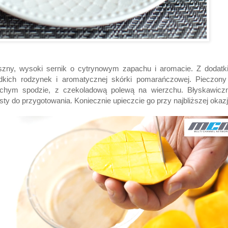
szny, wysoki sernik o cytrynowym zapachu i aromacie. Z dodatk
odkich rodzynek i aromatycznej skórki pomarańczowej. Pieczony
uchym spodzie, z czekoladową polewą na wierzchu. Błyskawiczn
sty do przygotowania. Koniecznie upieczcie go przy najbliższej okazji