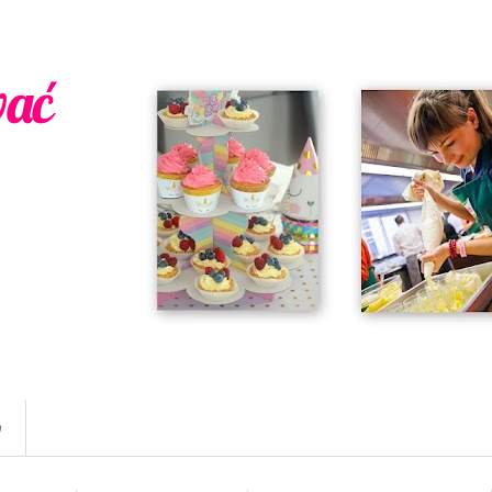
wać
w