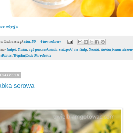
acz więcej »
ona Kuśmierczyk
ilka_86
4 komentarze:
bels:
budyń
,
Ciasta
,
cytryna
,
czekolada
,
rodzynki
,
ser biały
,
Serniki
,
skórka pomarańczow
elkanoc
,
Wigilia/Boże Narodzenie
/04/2018
abka serowa