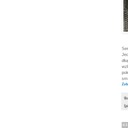
Ser
Jed
dł
wzb
pok
sm
Zob
Il
La
03