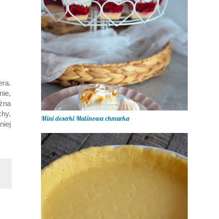
era.
nie,
żna
chy,
Mini deserki Malinowa chmurka
niej