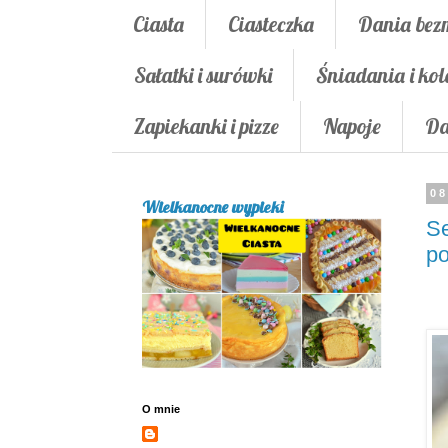
Ciasta
Ciasteczka
Dania bez
Sałatki i surówki
Śniadania i kol
Zapiekanki i pizze
Napoje
Da
08
Wielkanocne wypieki
Se
p
O mnie