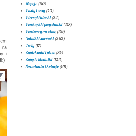
Napoje
(60)
Pasty i sosy
(43)
Pierogi i kluski
(22)
Przekąski i przystawki
(218)
Przetwory na zimę
(39)
Sałatki i surówki
(262)
iem
Torty
(17)
 na
Zapiekanki i pizze
(84)
y i
Zupy i chłodniki
(123)
!:)
Śniadania i kolacje
(101)