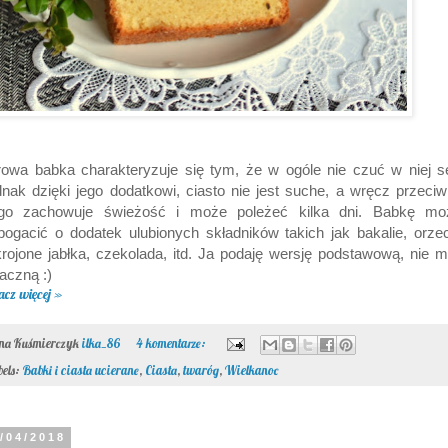
owa babka charakteryzuje się tym, że w ogóle nie czuć w niej s
nak dzięki jego dodatkowi, ciasto nie jest suche, a wręcz przeciw
ugo zachowuje świeżość i może poleżeć kilka dni. Babkę mo
ogacić o dodatek ulubionych składników takich jak bakalie, orze
rojone jabłka, czekolada, itd. Ja podaję wersję podstawową, nie m
aczną :)
acz więcej »
ona Kuśmierczyk
ilka_86
4 komentarze:
bels:
Babki i ciasta ucierane
,
Ciasta
,
twaróg
,
Wielkanoc
/04/2018