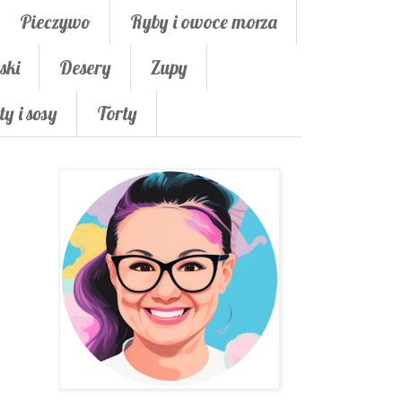
Pieczywo
Ryby i owoce morza
ski
Desery
Zupy
ty i sosy
Torty