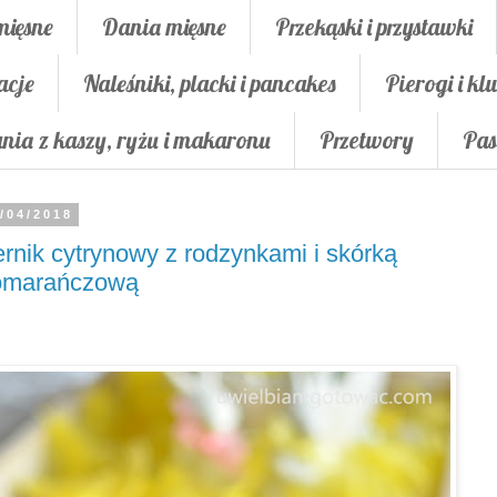
mięsne
Dania mięsne
Przekąski i przystawki
acje
Naleśniki, placki i pancakes
Pierogi i klu
nia z kaszy, ryżu i makaronu
Przetwory
Pas
/04/2018
rnik cytrynowy z rodzynkami i skórką
omarańczową