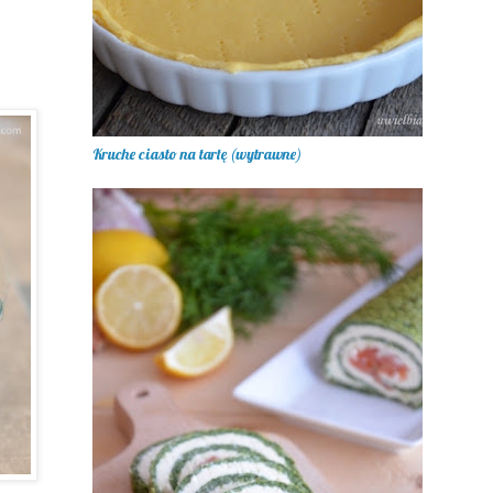
Kruche ciasto na tartę (wytrawne)