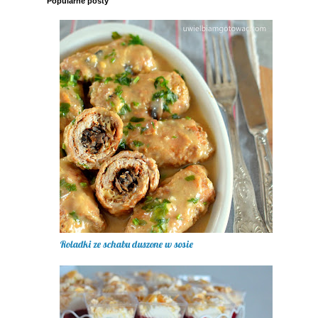
Popularne posty
Roladki ze schabu duszone w sosie