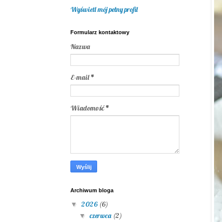
Wyświetl mój pełny profil
Formularz kontaktowy
Nazwa
E-mail
*
Wiadomość
*
Archiwum bloga
2026
(6)
▼
czerwca
(2)
▼