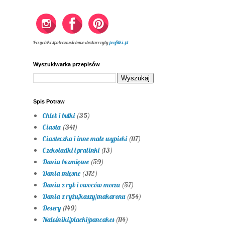
Przyciski społecznościowe dostarczyły
profilki.pl
Wyszukiwarka przepisów
Spis Potraw
Chleb i bułki
(35)
Ciasta
(341)
Ciasteczka i inne małe wypieki
(117)
Czekoladki i pralinki
(13)
Dania bezmięsne
(59)
Dania mięsne
(312)
Dania z ryb i owoców morza
(57)
Dania z ryżu/kaszy/makaronu
(154)
Desery
(149)
Naleśniki/placki/pancakes
(114)