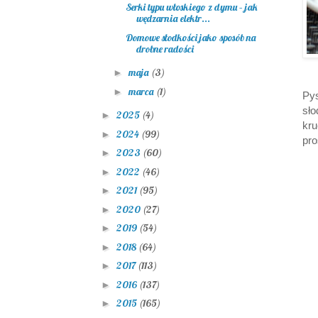
Serki typu włoskiego z dymu – jak
wędzarnia elektr...
Domowe słodkości jako sposób na
drobne radości
maja
(3)
►
marca
(1)
►
Py
sł
2025
(4)
►
kr
2024
(99)
►
pro
2023
(60)
►
2022
(46)
►
2021
(95)
►
2020
(27)
►
2019
(54)
►
2018
(64)
►
2017
(113)
►
2016
(137)
►
2015
(165)
►