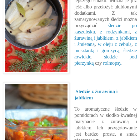
lepszego smaku. Można je już
jeść albo przełożyć ulubionymi
dodatkami. Z tak
zamarynowanych śledzi można
przyrządzić
śledzie po
kaszubsku
,
z rodzynkami
,
z
żurawiną i jabłkiem
,
z jabłkiem
i śmietaną
,
w oleju z cebulą
,
z
musztardą i gorczycą
,
śledzie
łowickie
,
śledzie pod
pierzynką
czy
rolmopsy
.
Śledzie z żurawiną i
jabłkiem
To aromatyczne śledzie w
pomidorach w słodko-kwaśnej
marynacie z żurawiną i
jabłkiem. Ich przygotowanie
jest bardzo proste, a smak