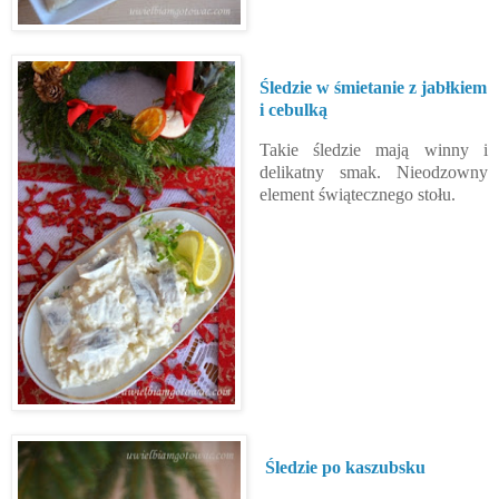
Śledzie w śmietanie z jabłkiem
i cebulką
Takie śledzie mają winny i
delikatny smak. Nieodzowny
element świątecznego stołu.
Śledzie po kaszubsku