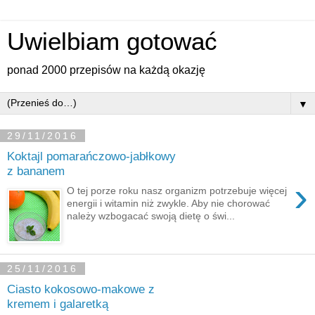
Uwielbiam gotować
ponad 2000 przepisów na każdą okazję
▼
29/11/2016
Koktajl pomarańczowo-jabłkowy
z bananem
›
O tej porze roku nasz organizm potrzebuje więcej
energii i witamin niż zwykle. Aby nie chorować
należy wzbogacać swoją dietę o świ...
25/11/2016
Ciasto kokosowo-makowe z
kremem i galaretką