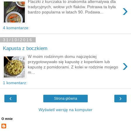
Flaczki z kurczaka to znakomita alternatywa dla
›
tradycyjnych, wołow ych flaków. Potrawa ta była
bardzo popularna w latach 90. Podawa...
4 komentarze:
31/10/2016
Kapusta z boczkiem
W moim rodzinnym domu najczęściej
›
przygotowywało się kapustę z koperkiem lub
kapustę z pomidorami. Z kolei w rodzinie mojego
m...
1 komentarz:
‹
›
Strona główna
Wyświetl wersję na komputer
O mnie