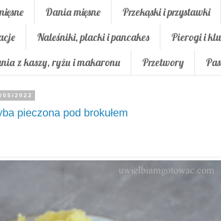
mięsne
Dania mięsne
Przekąski i przystawki
acje
Naleśniki, placki i pancakes
Pierogi i klu
nia z kaszy, ryżu i makaronu
Przetwory
Pas
/05/2022
ba pieczona pod brokułem