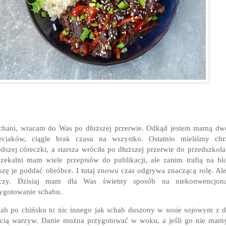
hani, wracam do Was po dłuższej przerwie. Odkąd jestem mamą dw
eciaków, ciągle brak czasu na wszystko. Ostatnio mieliśmy chr
dszej córeczki, a starsza wróciła po dłuższej przerwie do przedszkol
zekalni mam wiele przepisów do publikacji, ale zanim trafią na bl
zę je poddać obróbce. I tutaj znowu czas odgrywa znaczącą rolę. Al
eczy. Dzisiaj mam dla Was świetny sposób na niekonwencjona
ygotowanie schabu.
ab po chińsku to nic innego jak schab duszony w sosie sojowym z 
ścią warzyw. Danie można przygotować w woku, a jeśli go nie mam