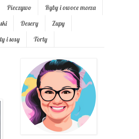
Pieczywo
Ryby i owoce morza
ski
Desery
Zupy
ty i sosy
Torty