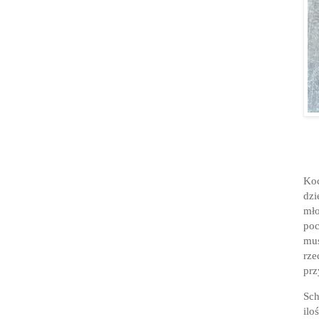
Koc
dzi
mło
poc
mus
rz
prz
Sch
ilo