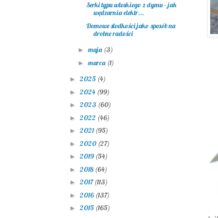
Serki typu włoskiego z dymu – jak
wędzarnia elektr...
Domowe słodkości jako sposób na
drobne radości
maja
(3)
►
marca
(1)
►
2025
(4)
►
2024
(99)
►
2023
(60)
►
2022
(46)
►
2021
(95)
►
2020
(27)
►
2019
(54)
►
2018
(64)
►
2017
(113)
►
2016
(137)
►
2015
(165)
►