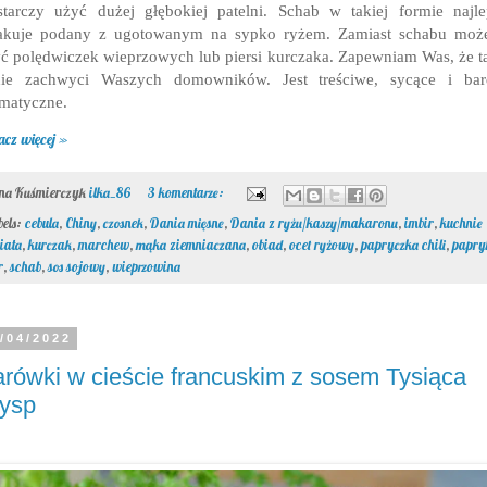
tarczy użyć dużej głębokiej patelni. Schab w takiej formie najle
akuje podany z ugotowanym na sypko ryżem. Zamiast schabu może
ć polędwiczek wieprzowych lub piersi kurczaka. Zapewniam Was, że t
nie zachwyci Waszych domowników. Jest treściwe, sycące i bar
matyczne.
acz więcej »
ona Kuśmierczyk
ilka_86
3 komentarze:
bels:
cebula
,
Chiny
,
czosnek
,
Dania mięsne
,
Dania z ryżu/kaszy/makaronu
,
imbir
,
kuchnie
iata
,
kurczak
,
marchew
,
mąka ziemniaczana
,
obiad
,
ocet ryżowy
,
papryczka chili
,
papry
r
,
schab
,
sos sojowy
,
wieprzowina
/04/2022
rówki w cieście francuskim z sosem Tysiąca
ysp