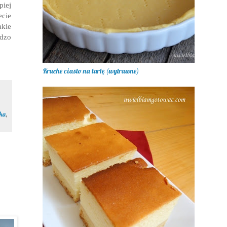
piej
cie
akie
dzo
Kruche ciasto na tartę (wytrawne)
ka
,