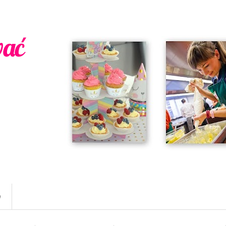
wać
w