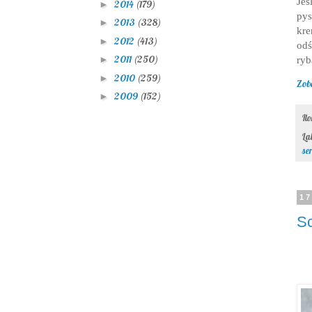
Jeś
2014
(179)
►
pys
2013
(328)
►
kr
2012
(413)
►
odś
2011
(250)
ryb
►
2010
(259)
►
Zob
2009
(152)
►
Il
La
ser
17
Sc