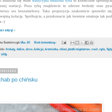
li znudziła się Wam
tradycyjna smażona ryba
to koniecznie spróbujcie
znej wariacji. Poza rybą znajdziecie tu zdrowe brokuły oraz pys
emowy sos beszamelowy. Taka propozycja znakomicie sprawdzi się
więtną kolację. Spróbujcie, a przekonacie jak świetnie smakuje tak po
a :)
acz więcej »
ona Kuśmierczyk
ilka_86
Brak komentarzy:
bels:
brokuły
,
bulion
,
dorsz
,
kolacja
,
kremówka
,
obiad
,
płatki migdałowe
,
rosół
,
ryba
,
Ryb
 żółty
/05/2022
hab po chińsku