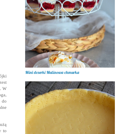
Mini deserki Malinowa chmurka
ójki
zest
a. W
oga,
e do
lne
dużą
y to