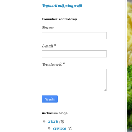
Wyświetl mój pełny profil
Formularz kontaktowy
Nazwa
E-mail
*
Wiadomość
*
Archiwum bloga
2026
(6)
▼
czerwca
(2)
▼