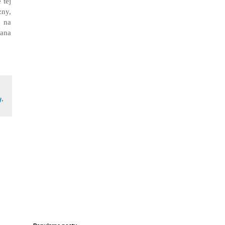
 tej
zny,
 na
dana
y
,