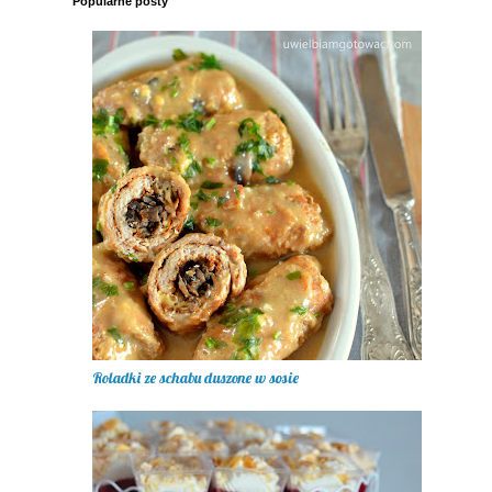
Popularne posty
Roladki ze schabu duszone w sosie