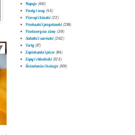
Napoje
(60)
Pasty i sosy
(43)
Pierogi i kluski
(22)
Przekąski i przystawki
(218)
Przetwory na zimę
(39)
Sałatki i surówki
(262)
Torty
(17)
Zapiekanki i pizze
(84)
Zupy i chłodniki
(123)
Śniadania i kolacje
(101)