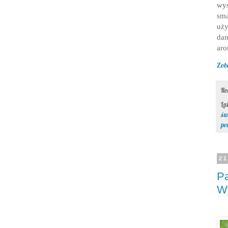
wys
sm
uży
da
aro
Zob
Il
La
św
po
21
Pa
W