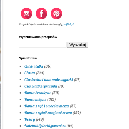
Przyciski społecznościowe dostarczyły
profilki.pl
Wyszukiwarka przepisów
Spis Potraw
Chleb i bułki
(35)
Ciasta
(341)
Ciasteczka i inne małe wypieki
(117)
Czekoladki i pralinki
(13)
Dania bezmięsne
(59)
Dania mięsne
(312)
Dania z ryb i owoców morza
(57)
Dania z ryżu/kaszy/makaronu
(154)
Desery
(149)
Naleśniki/placki/pancakes
(114)