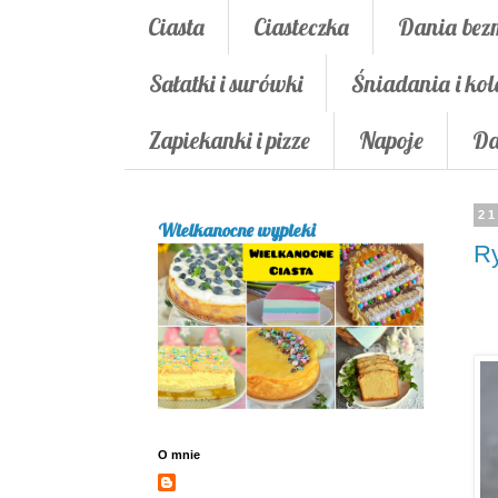
Ciasta
Ciasteczka
Dania bez
Sałatki i surówki
Śniadania i kol
Zapiekanki i pizze
Napoje
Da
21
Wielkanocne wypieki
Ry
O mnie